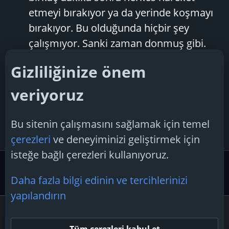
etmeyi bırakıyor ya da yerinde koşmayı
bırakıyor. Bu olduğunda hiçbir şey
çalışmıyor. Sanki zaman donmuş gibi.
Oyunu kelimenin tam anlamıyla
Gizliliğinize önem
oynanamaz hale getiriyor ve daha önce
bu...
veriyoruz
RobloXcu
Konu
6 Ocak 2025
Cevaplar:
roblox
oyun
hatası
roblox
oyun
sorunu
Bu sitenin çalışmasını sağlamak için temel
2
Forum:
Oyun Tartışması
çerezleri
ve deneyiminizi geliştirmek için
isteğe bağlı çerezleri kullanıyoruz.
Etiketler
Daha fazla bilgi edinin ve tercihlerinizi
yapılandırın
Çerezler