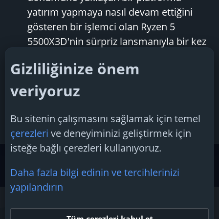
yatırım yapmaya nasıl devam ettiğini
gösteren bir işlemci olan Ryzen 5
5500X3D'nin sürpriz lansmanıyla bir kez
daha sergileniyor. Ancak Zen 3
Gizliliğinize önem
mimarisine dayanan bu yeni altı
çekirdekli çipin...
veriyoruz
TechSpiker
Konu
15 Haziran 2025
Cevaplar: 2
Forum:
ryzen
5
5
500x3d
x3d serisi
Bu sitenin çalışmasını sağlamak için temel
Teknoloji Haberleri
çerezleri
ve deneyiminizi geliştirmek için
isteğe bağlı çerezleri kullanıyoruz.
Etiketler
Daha fazla bilgi edinin ve tercihlerinizi
yapılandırın
Çerezler