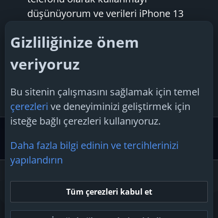
düşünüyorum ve verileri iPhone 13
Pro'ya aktarmak istiyorum. Bu işe yarıyor
Gizliliğinize önem
mu yoksa Samsung Galaxy s10 çok mu
eski?
veriyoruz
batitelor
Konu
27 Ocak 2025
iphone 13 pro
Cevaplar: 3
samsung
galaxy
s10
veri aktarımı
Bu sitenin çalışmasını sağlamak için temel
Forum:
Apple iOS
çerezleri
ve deneyiminizi geliştirmek için
isteğe bağlı çerezleri kullanıyoruz.
Etiketler
Daha fazla bilgi edinin ve tercihlerinizi
yapılandırın
Çerezler
Tüm çerezleri kabul et
Bize ulaşın
Şartlar ve kurallar
Gizlilik politikası
Yardım
Ana sayfa
R