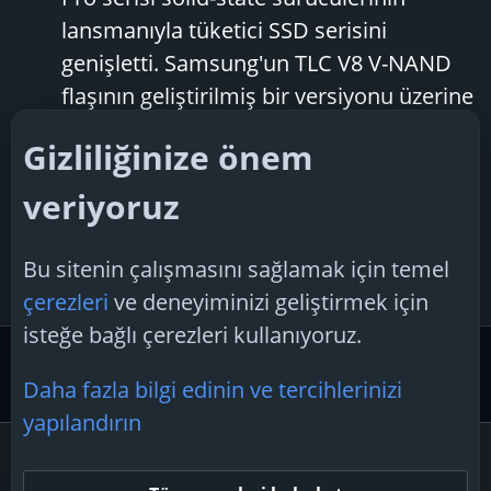
lansmanıyla tüketici SSD serisini
genişletti. Samsung'un TLC V8 V-NAND
flaşının geliştirilmiş bir versiyonu üzerine
inşa edilen bu, Güney Koreli şirketin ilk
Gizliliğinize önem
gerçek Gen 5 SSD'si olup, öncüllerinden
çok daha yüksek hızlar...
veriyoruz
TechSpiker
Konu
26 Şubat 2025
Cevaplar: 0
Forum:
samsung'un
9100
pro
ssd
Bu sitenin çalışmasını sağlamak için temel
Teknoloji Haberleri
çerezleri
ve deneyiminizi geliştirmek için
isteğe bağlı çerezleri kullanıyoruz.
Etiketler
Daha fazla bilgi edinin ve tercihlerinizi
yapılandırın
Çerezler