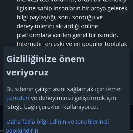
ilgisine sahip insanların bir araya gelerek
bilgi paylaştığı, soru sorduğu ve
deneyimlerini aktardığı online
platformlara verilen genel bir isimdir.
İnternetin en eski ve en popüler topluluk
platformlarından biri olan...
Gizliliğinize önem
F.T.H
Konu
19 Aralık 2024
veriyoruz
neden
techforum.tr
kullanmalısınız
techforum.tr
techforum.tr
çeşitliliği
techforum.tr
yapısı
techforum.tr
'nin amacı nedir?
teknoloji forum
Bu sitenin çalışmasını sağlamak için temel
Cevaplar: 5
Forum:
Forum Tartışma
çerezleri
ve deneyiminizi geliştirmek için
isteğe bağlı çerezleri kullanıyoruz.
Etiketler
Daha fazla bilgi edinin ve tercihlerinizi
yapılandırın