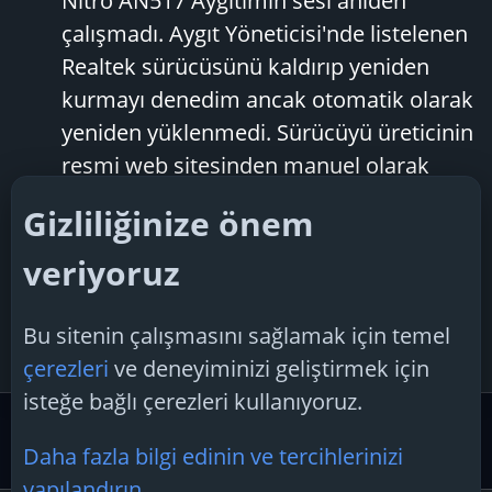
Nitro AN517 Aygıtımın sesi aniden
çalışmadı. Aygıt Yöneticisi'nde listelenen
Realtek sürücüsünü kaldırıp yeniden
kurmayı denedim ancak otomatik olarak
yeniden yüklenmedi. Sürücüyü üreticinin
resmi web sitesinden manuel olarak
yüklediğimde Aygıt Yöneticisi'nde
Gizliliğinize önem
görünmedi. Yardıma ihtiyacım var.
veriyoruz
bymskn
Konu
25 Ocak 2025
realtek ses sürücüsü sorunu
windows
11
Cevaplar: 4
Forum:
Sürücü
windows
11
x64
Bu sitenin çalışmasını sağlamak için temel
Driver Desteği
çerezleri
ve deneyiminizi geliştirmek için
isteğe bağlı çerezleri kullanıyoruz.
Etiketler
Daha fazla bilgi edinin ve tercihlerinizi
yapılandırın