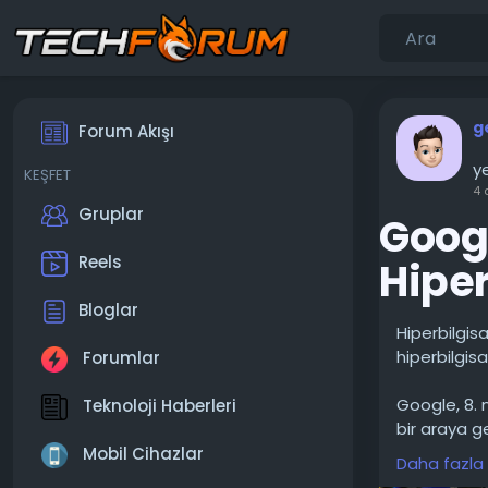
g
Forum Akışı
ye
KEŞFET
4 
Gruplar
Goog
Reels
Hiper
Bloglar
Hiperbilgis
hiperbilgisa
Forumlar
Google, 8. n
Teknoloji Haberleri
bir araya ge
Hypercomput
Mobil Cihazlar
Daha fazla
görüyor.