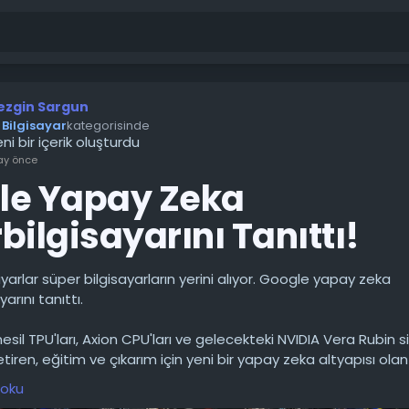
ezgin Sargun
Bilgisayar
kategorisinde
ni bir içerik oluşturdu
ay önce
le Yapay Zeka
bilgisayarını Tanıttı!
ayarlar süper bilgisayarların yerini alıyor. Google yapay zeka
yarını tanıttı.
esil TPU'ları, Axion CPU'ları ve gelecekteki NVIDIA Vera Rubin s
tiren, eğitim ve çıkarım için yeni bir yapay zeka altyapısı olan
er'ı tanıttı. Şirket, bunu kurumsal yapay zeka ajanlarının tem
 oku