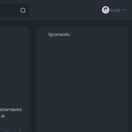
Katıl
Sponsorlu
istemlerini
 AI
eli olarak