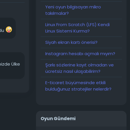
nıma
Yeni oyun bilgisayarı mikro
takılmalar?
rkası
Linux From Scratch (LFS) Kendi
ardan biri
rdu
Linux Sistemi Kurma?
Siyah ekran kartı önerisi?
, 2 PB
ük
Instagram hesabı açmalı mıyım?
IA'nın
bizde Ülke
Şarkı sözlerine kayıt olmadan ve
ücretsiz nasıl ulaşabilirim?
E-ticaret büyümesinde etkili
bulduğunuz stratejiler nelerdir?
Oyun Gündemi