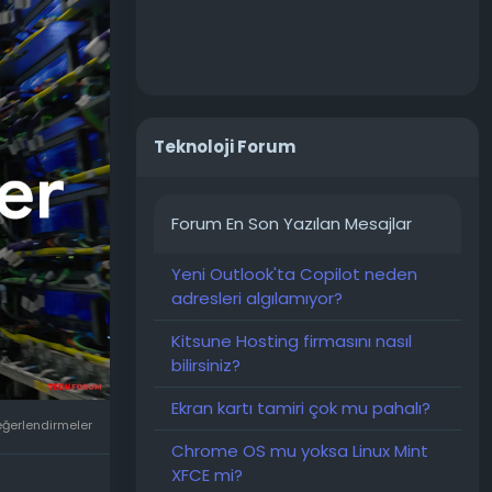
tyapısı
 zeka
renimi
y zeka için
Teknoloji Forum
go ağ
a Rubin
Forum En Son Yazılan Mesajlar
ük
PB
Yeni Outlook'ta Copilot neden
8i, çıkarım
adresleri algılamıyor?
; bu da
kmeyi
Kitsune Hosting firmasını nasıl
bilirsiniz?
 ekosisteme
Ekran kartı tamiri çok mu pahalı?
m için yeni
eğerlendirmeler
Chrome OS mu yoksa Linux Mint
XFCE mi?