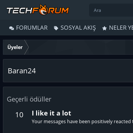
FORUMLAR
SOSYAL AKIŞ
NELER Y
Üyeler
Baran24
Geçerli ödüller
I like it a lot
10
Your messages have been positively reacted t