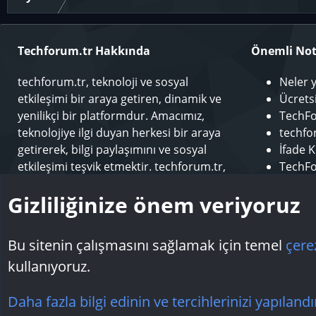
Techforum.tr Hakkında
Önemli Not
techforum.tr, teknoloji ve sosyal
Neler 
etkileşimi bir araya getiren, dinamik ve
Ücrets
yenilikçi bir platformdur. Amacımız,
TechFo
teknolojiye ilgi duyan herkesi bir araya
techfor
getirerek, bilgi paylaşımını ve sosyal
İfade K
etkileşimi teşvik etmektir. techforum.tr,
TechFo
kullanıcılarına çeşitli konularda içerik
Sponso
Gizliliğinize önem veriyoruz
sunarak, teknoloji dünyasındaki en son
Modera
gelişmeleri takip etme ve öğrenme fırsatı
Makale
sunar.
Bu sitenin çalışmasını sağlamak için temel
çere
kullanıyoruz.
Çerezler
Daha fazla bilgi edinin ve tercihlerinizi yapılandı
Topluluk platform by TechForumTR