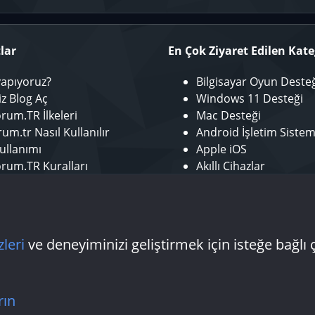
lar
En Çok Ziyaret Edilen Kate
yapıyoruz?
Bilgisayar Oyun Deste
iz Blog Aç
Windows 11 Desteği
rum.TR İlkeleri
Mac Desteği
um.tr Nasıl Kullanılır
Android İşletim Sistem
ullanımı
Apple iOS
rum.TR Kuralları
Akıllı Cihazlar
r ol
Mobil Uygulamalar
tör Başvurusu - Bize Katıl
Laptop Desteği
 Yazarı Başvurusu
Donanım Desteği
zleri
ve deneyiminizi geliştirmek için isteğe bağlı 
Bize ulaşın
Şartlar
rın