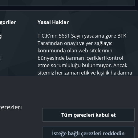
goriler
Yasal Haklar
ği
T.C.K'nın 5651 Sayılı yasasına göre BTK
Tarafından onaylı ve yer sağlayıcı
konumunda olan web sitelerinin
i
bünyesinde barınan içerikleri kontrol
etme sorumluluğu bulunmuyor. Ancak
sitemiz her zaman etik ve kişilik haklarına
saygılı olmayı bir ilke edinmiş olup,
rahatsız olduğunuz bir içeriği
techforum.tr yönetimine bildiriniz.
çerezleri
Tüm çerezleri kabul et
 ve kurallar
Gizlilik politikası
Yardım
Ana sayfa
R
S
İsteğe bağlı çerezleri reddedin
S