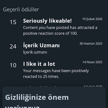
Geçerli ödüller
10 Şubat 2026
Seriously likeable!
15
Content you have posted has attracted a
positive reaction score of 100.
30 Haziran 2025
İçerik Uzmanı
24
İçerik uzmanı
14 Nisan 2025
I like it a lot
10
Your messages have been positively
reacted to 25 times.
6 Şubat 2025
Teknoloji Çılgını
5
Gizliliğinize önem
Kullanıcılar mesajlarınızdan birine olumlu
tepki verdi. Daha fazlası için böyle
veriyoruz
yayınlamaya devam edin!