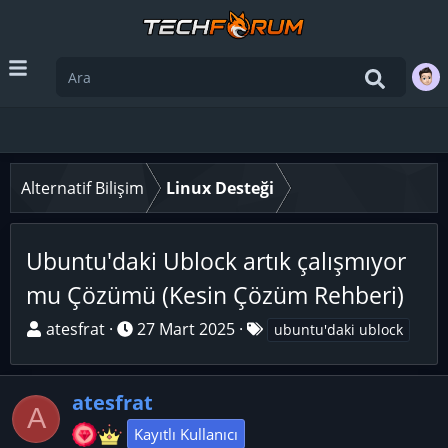
Alternatif Bilişim
Linux Desteği
Ubuntu'daki Ublock artık çalışmıyor
mu Çözümü (Kesin Çözüm Rehberi)
K
B
E
atesfrat
27 Mart 2025
ubuntu'daki ublock
o
a
t
n
ş
i
u
atesfrat
l
k
A
y
a
e
Kayıtlı Kullanıcı