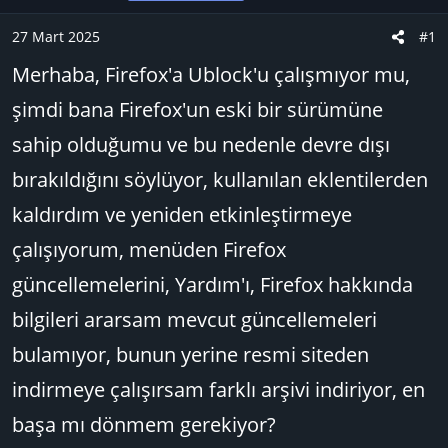
u
n
t
B
g
l
27 Mart 2025
#1
a
ı
e
Merhaba, Firefox'a Ublock'u çalışmıyor mu,
ş
ç
r
l
t
şimdi bana Firefox'un eski bir sürümüne
a
a
sahip olduğumu ve bu nedenle devre dışı
t
r
a
i
bırakıldığını söylüyor, kullanılan eklentilerden
n
h
kaldırdım ve yeniden etkinleştirmeye
i
çalışıyorum, menüden Firefox
güncellemelerini, Yardım'ı, Firefox hakkında
bilgileri ararsam mevcut güncellemeleri
bulamıyor, bunun yerine resmi siteden
indirmeye çalışırsam farklı arşivi indiriyor, en
başa mı dönmem gerekiyor?