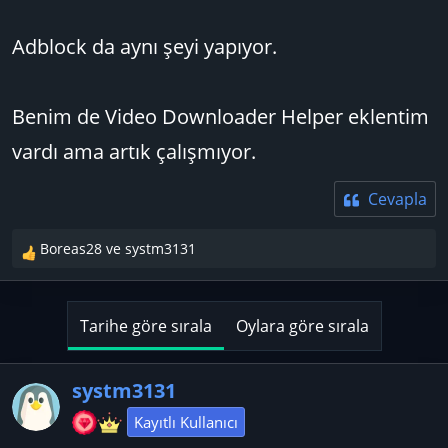
Adblock da aynı şeyi yapıyor.
Benim de Video Downloader Helper eklentim
vardı ama artık çalışmıyor.
Cevapla
Boreas28
ve
systm3131
T
e
p
k
Tarihe göre sırala
Oylara göre sırala
i
l
e
systm3131
r
Kayıtlı Kullanıcı
: