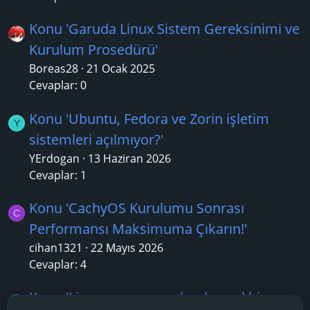
Konu 'Garuda Linux Sistem Gereksinimi ve
Kurulum Prosedürü'
Boreas28
21 Ocak 2025
Cevaplar: 0
Konu 'Ubuntu, Fedora ve Zorin işletim
Y
sistemleri açılmıyor?'
YErdogan
13 Haziran 2026
Cevaplar: 1
Konu 'CachyOS Kurulumu Sonrası
C
Performansı Maksimuma Çıkarın!'
cihan1321
22 Mayıs 2026
Cevaplar: 4
Konu 'Linux oyuncusu olmak nasıl bir şey,