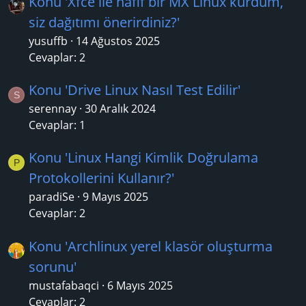
Konu 'Xfce ile hafif bir MX Linux kurdum,
siz dağıtımı önerirdiniz?'
yusuffb
14 Ağustos 2025
Cevaplar: 2
Konu 'Drive Linux Nasıl Test Edilir'
S
serennay
30 Aralık 2024
Cevaplar: 1
Konu 'Linux Hangi Kimlik Doğrulama
P
Protokollerini Kullanır?'
paradiSe
9 Mayıs 2025
Cevaplar: 2
Konu 'Archlinux yerel klasör oluşturma
sorunu'
mustafabaqci
6 Mayıs 2025
Cevaplar: 2