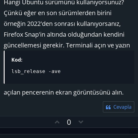
Hangi Ubuntu sürümünü kullanıyorsunuz?
Çünkü eğer en son sürümlerden birini
örneğin 2022'den sonrası kullanıyorsanız,
Firefox Snap'in altında olduğundan kendini
güncellemesi gerekir. Terminali açın ve yazın
Kod:
lsb_release -ave
açılan pencerenin ekran görüntüsünü alın.
Cevapla
O
D
0
y
o
l
w