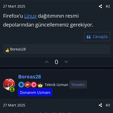
27 Mart 2025
#2
Firefox'u
Linux
dağıtımının resmi
depolarından güncellemeniz gerekiyor.
Cevapla
Boreas28
T
e
O
D
0
p
y
o
k
l
w
i
Boreas28
l
a
n
e
v
Yönetici
Teknik Uzman
r
o
Donanım Uzmanı
:
t
e
27 Mart 2025
#3