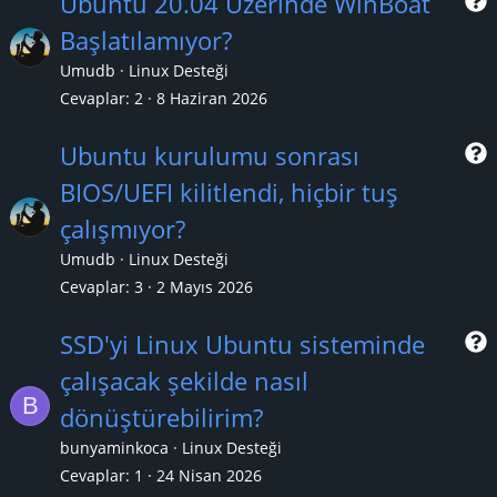
Ubuntu 20.04 Üzerinde WinBoat
Başlatılamıyor?
r
Umudb
Linux Desteği
Cevaplar
2
8 Haziran 2026
Ubuntu kurulumu sonrası
BIOS/UEFI kilitlendi, hiçbir tuş
r
çalışmıyor?
Umudb
Linux Desteği
Cevaplar
3
2 Mayıs 2026
SSD'yi Linux Ubuntu sisteminde
çalışacak şekilde nasıl
B
r
dönüştürebilirim?
bunyaminkoca
Linux Desteği
Cevaplar
1
24 Nisan 2026