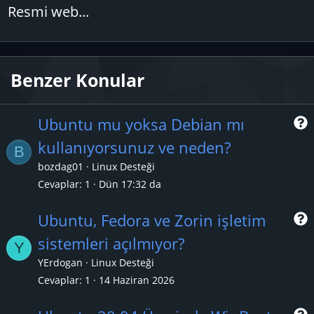
Resmi web...
Benzer Konular
Ubuntu mu yoksa Debian mı
kullanıyorsunuz ve neden?
B
r
bozdag01
Linux Desteği
Cevaplar
1
Dün 17:32 da
Ubuntu, Fedora ve Zorin işletim
sistemleri açılmıyor?
Y
r
YErdogan
Linux Desteği
Cevaplar
1
14 Haziran 2026