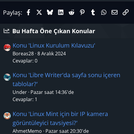
Facebook
X (Twitter)
Bluesky
LinkedIn
Reddit
Pinterest
Tumblr
WhatsAp
E-pos
Li
Paylaş:
Bu Hafta Öne Çıkan Konular
Konu 'Linux Kurulum Kılavuzu'
Boreas28
8 Aralık 2024
Cevaplar: 0
Konu 'Libre Writer'da sayfa sonu içeren
tablolar?'
Under
Pazar saat 14:36'de
Cevaplar: 1
Konu 'Linux Mint için bir IP kamera
görüntüleyici tavsiyesi?'
AhmetMemo
Pazar saat 20:30'de