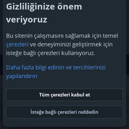
anlatır mısınız?'
Gizliliğinize önem
Umudb
4 Ocak 2026
veriyoruz
Cevaplar: 6
Konu 'Linux'a geçmeli miyim?'
Bu sitenin çalışmasını sağlamak için temel
mumbaililyzw
6 Kasım 2025
çerezleri
ve deneyiminizi geliştirmek için
Cevaplar: 3
isteğe bağlı çerezleri kullanıyoruz.
Alternatif Bilişim
Linux Desteği
Daha fazla bilgi edinin ve tercihlerinizi
yapılandırın
Çerezler
Tüm çerezleri kabul et
Bize ulaşın
Şartlar ve kurallar
Gizlilik politikası
Yardım
Ana sayfa
R
S
İsteğe bağlı çerezleri reddedin
S
Topluluk platform by TechForumTR
Teknoloji Forum
by techforum.tr