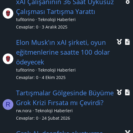
xAI Çalışanının 36 Saat Uykusuz
Çalışması Tartışma Yarattı
tufitorino
Teknoloji Haberleri
ç
Cevaplar
0
3 Aralık 2025
ı
Ö
Elon Musk’ın xAI şirketi, oyun
n
eğitmenlerine saatte 100 dolar
e
ödeyecek
ç
tufitorino
Teknoloji Haberleri
ı
l
Cevaplar
0
4 Ekim 2025
k
Ö
Tartışmalar Gölgesinde Büyüme
a
n
Grok Krizi Fırsata mı Çevirdi?
n
R
e
rw.nora
Teknoloji Haberleri
ç
Cevaplar
0
24 Şubat 2026
ı
l