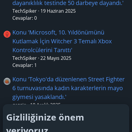
dayanıklılık testinde 50 darbeye dayandı.'
TechSpiker
19 Haziran 2025
Cevaplar: 0
Konu 'Microsoft, 10. Yıldönümünü
Kutlamak İçin Witcher 3 Temalı Xbox
Kontrolcülerini Tanıttı'
TechSpiker
22 Mayıs 2025
Cevaplar: 1
Konu 'Tokyo'da düzenlenen Street Fighter
6 turnuvasında kadın karakterlerin mayo
giymesi yasaklandı.'
gezgin
18 Aralık 2025
Cevaplar: 0
Gizliliğinize önem
Konu 'Apple, en son iOS 18.3 beta
veriyoruz