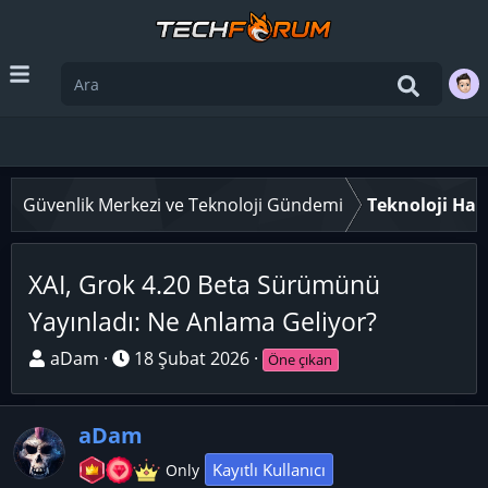
Güvenlik Merkezi ve Teknoloji Gündemi
Teknoloji Hab
XAI, Grok 4.20 Beta Sürümünü
Yayınladı: Ne Anlama Geliyor?
K
B
aDam
18 Şubat 2026
Öne çıkan
o
a
n
ş
aDam
u
l
y
a
Kayıtlı Kullanıcı
Only