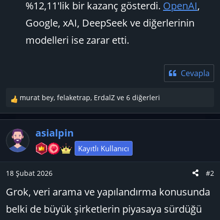
%12,11'lik bir kazanç gösterdi.
OpenAI
,
Google, xAI, DeepSeek ve diğerlerinin
modelleri ise zarar etti.
Cevapla
murat bey
,
felaketrap
,
ErdalZ
ve 6 diğerleri
T
e
p
asialpin
k
i
Kayıtlı Kullanıcı
l
e
18 Şubat 2026
#2
r
:
Grok, veri arama ve yapılandırma konusunda
belki de büyük şirketlerin piyasaya sürdüğü