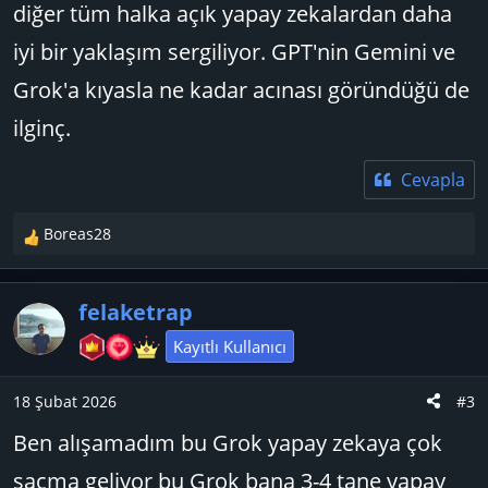
diğer tüm halka açık yapay zekalardan daha
iyi bir yaklaşım sergiliyor. GPT'nin Gemini ve
Grok'a kıyasla ne kadar acınası göründüğü de
ilginç.
Cevapla
Boreas28
T
e
p
felaketrap
k
i
Kayıtlı Kullanıcı
l
e
18 Şubat 2026
#3
r
:
Ben alışamadım bu Grok yapay zekaya çok
saçma geliyor bu Grok bana 3-4 tane yapay