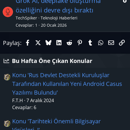
Grok AI, deepfake oluşturma
k
özelliğini devre dışı bıraktı
a
TechSpiker
Teknoloji Haberleri
n
ç
Cevaplar
1
20 Ocak 2026
ı
Facebook
X (Twitter)
Bluesky
LinkedIn
Reddit
Pinterest
Tumblr
WhatsAp
E-pos
Li
Paylaş:
Bu Hafta Öne Çıkan Konular
Konu 'Rus Devlet Destekli Kuruluşlar
Tarafından Kullanılan Yeni Android Casus
Yazılımı Bulundu'
F.T.H
7 Aralık 2024
Cevaplar: 6
Konu 'Tarihteki Önemli Bilgisayar
Virüsleri..!'