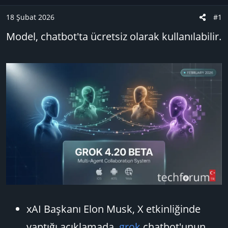
u
n
B
g
18 Şubat 2026
#1
a
ı
Model, chatbot'ta ücretsiz olarak kullanılabilir.
ş
ç
l
t
a
a
t
r
a
i
n
h
i
xAI Başkanı Elon Musk, X etkinliğinde
yaptığı açıklamada,
grok
chatbot'unun