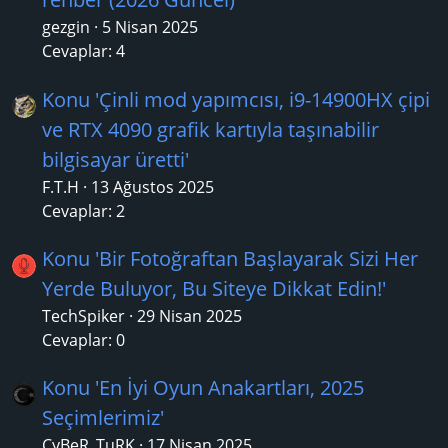
gezgin
5 Nisan 2025
Cevaplar: 4
Konu 'Çinli mod yapımcısı, i9-14900HX çipi
ve RTX 4090 grafik kartıyla taşınabilir
bilgisayar üretti'
F.T.H
13 Ağustos 2025
Cevaplar: 2
Konu 'Bir Fotoğraftan Başlayarak Sizi Her
Yerde Buluyor, Bu Siteye Dikkat Edin!'
TechSpiker
29 Nisan 2025
Cevaplar: 0
Konu 'En İyi Oyun Anakartları, 2025
Seçimlerimiz'
CyBeR_TuRK
17 Nisan 2025