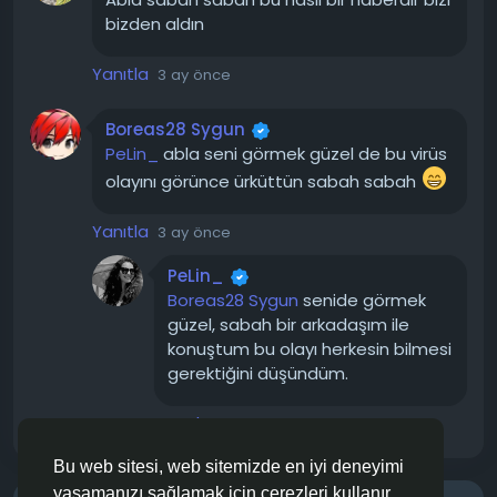
bilgisayarında oyun oynarken veya film izlerken, o
bizden aldın
arka planda başkalarına saldırı (DDoS) yapar veya
spam mailler gönderir.
Yanıtla
3 ay önce
Virüs bilgisayarında olabilir ama modeme bağlı olan
telefonun veya akıllı TV'n bile buna sebep olabilir.
Boreas28 Sygun
PeLin_
abla seni görmek güzel de bu virüs
Kaspersky virüsü bulduysa "Karantinaya Al" veya "Sil"
olayını görünce ürküttün sabah sabah
de sonra bilgisayarı güvenli modda bir daha tarat.
Yanıtla
3 ay önce
#Keenadu
#Virüs
#SiberGüvenlik
#Kaspersky
#TechForumTR
PeLin_
Boreas28 Sygun
senide görmek
güzel, sabah bir arkadaşım ile
konuştum bu olayı herkesin bilmesi
gerektiğini düşündüm.
Yanıtla
3 ay önce
Bu web sitesi, web sitemizde en iyi deneyimi
yaşamanızı sağlamak için çerezleri kullanır