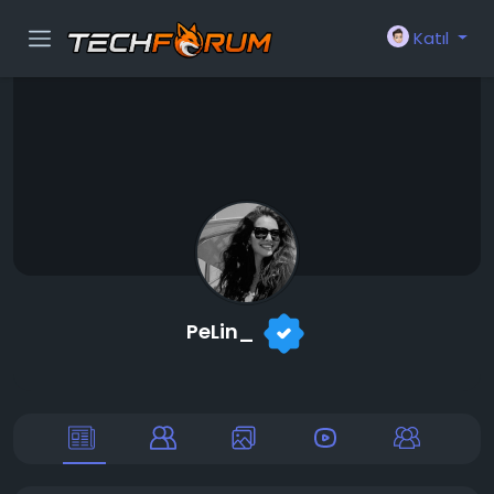
Katıl
PeLin_