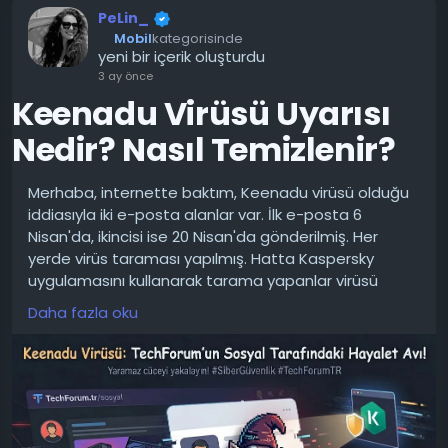
PeLin_
Mobil
kategorisinde
yeni bir içerik oluşturdu
3 ay önce
Keenadu Virüsü Uyarısı
Nedir? Nasıl Temizlenir?
Merhaba, internette baktım, Keenadu virüsü olduğu
iddiasıyla iki e-posta alanlar var. İlk e-posta 6
Nisan'da, ikincisi ise 20 Nisan'da gönderilmiş. Her
yerde virüs taraması yapılmış. Hatta Kaspersky
uygulamasını kullanarak tarama yapanlar virüsü
tespit etti.
Daha fazla oku
Bugün gündemimiz biraz ürkütücü ama bir o kadar
da kafa karıştırıcı. Bir arkadaşımız internet
sağlayıcısından (Türk Telekom, TurkNet, Superonline
vb.) şöyle bir mail almış: "Cihazınızda Keenadu virüsü
tespit edildi, acil temizleyin!"