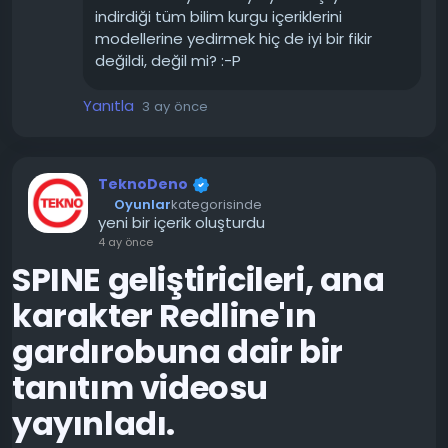
indirdiği tüm bilim kurgu içeriklerini
Şirket ayrıca Claude için bir “anayasa” sistemi
modellerine yedirmek hiç de iyi bir fikir
geliştirdi. Bu yapı, yapay zekânın hangi etik kurallar
değildi, değil mi? :-P
çerçevesinde hareket etmesi gerektiğini belirliyor.
Yanıtla
3 ay önce
Anthropic’in kullandığı “Zorlu Tavsiye” veri seti ise
özellikle dikkat çekiyor. Çünkü burada yapay zekâ,
kullanıcıya yardım ederken etik sınırların aşılmaması
gerektiğini öğreniyor. Amaç sadece doğru cevabı
TeknoDeno
vermek değil, doğru davranışı da anlayabilmek.
Oyunlar
kategorisinde
yeni bir içerik oluşturdu
Yapay zeka geliştikçe artık sadece performans değil,
4 ay önce
güvenlik ve etik tarafı da en az teknoloji kadar önemli
SPINE geliştiricileri, ana
hale geliyor.
karakter Redline'ın
gardırobuna dair bir
tanıtım videosu
yayınladı.