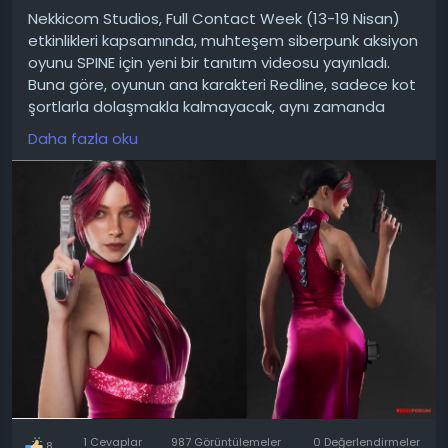
Nekkicom Studios, Full Contact Week (13-19 Nisan)
etkinlikleri kapsamında, muhteşem siberpunk aksiyon
oyunu SPINE için yeni bir tanıtım videosu yayınladı.
Buna göre, oyunun ana karakteri Redline, sadece kot
şortlarla dolaşmakla kalmayacak, aynı zamanda
kıyafet değiştirebilecek.
Daha fazla oku
Videoda geliştiriciler, kahraman için (resmi siyah
takım elbiseden cesur siyah elbiseye kadar) çeşitli
alternatif kıyafetler sergiliyor ve ardından kırmızı bir
elbiseyle tam oyun görüntüleri gösteriyor.
Geliştiricilerin sosyal medya paylaşımına bakılırsa,
video sadece bir kısmını değil, tüm gardırobun
yalnızca bir bölümünü gösteriyor. Dahası, oyun Unreal
Engine 5 kullanılarak geliştiriliyor, bu da çok daha açık
kıyafetler içeren birçok mod bekleyebileceğimiz
anlamına geliyor.
Oyun, siberpunk bir ortamda kesintisiz ve dinamik
aksiyon vaat ediyor. Hikaye, benzersiz bir omurga
1 Cevaplar
987 Görüntülemeler
0 Değerlendirmeler
8