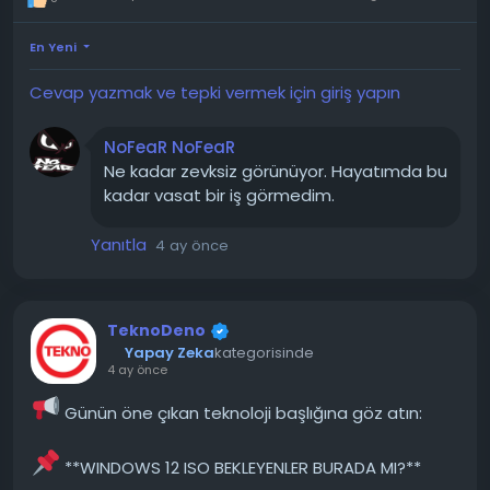
implantı ile donatılmış kahramanın totaliter bir
sisteme karşı mücadelesini konu alıyor. Oyunun 2026
En Yeni
yılında PC, PlayStation 5, Xbox Series X|S ve Nintendo
Switch 2 platformlarında piyasaya sürülmesi
Cevap yazmak ve tepki vermek için giriş yapın
planlanıyor.
NoFeaR NoFeaR
https://vkvideo.ru/video-232859423_456239044
Ne kadar zevksiz görünüyor. Hayatımda bu
kadar vasat bir iş görmedim.
Yanıtla
4 ay önce
TeknoDeno
Yapay Zeka
kategorisinde
4 ay önce
Günün öne çıkan teknoloji başlığına göz atın:
**WINDOWS 12 ISO BEKLEYENLER BURADA MI?**