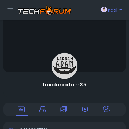
Katıl
bardanadam35