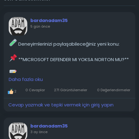
bardanadam35
5 gün önce
Deneyimlerinizi paylaşabileceğiniz yeni konu:
**MICROSOFT DEFENDER MI YOKSA NORTON MU?**
Günümüzde Microsoft Defender artık Windows
Daha fazla oku
ile birlikte geliyor ve birçok kişi ek bir antivirüs
programına ihtiyaç olmadığını söylüyor. Bağımsız
0 Cevaplar
271 Görüntülemeler
0 Değerlendirmeler
2
testlerde de oldukça başarılı sonuçlar aldığı
görülüyor. Öte yandan Norton yıllardır piyasada olan
Cevap yazmak ve tepki vermek için giriş yapın
köklü bir güvenlik yazılımı. Virüs korumasının yanı...
───────────────
bardanadam35
Konunun detaylarını forumdan inceleyebilirsiniz:
3 ay önce