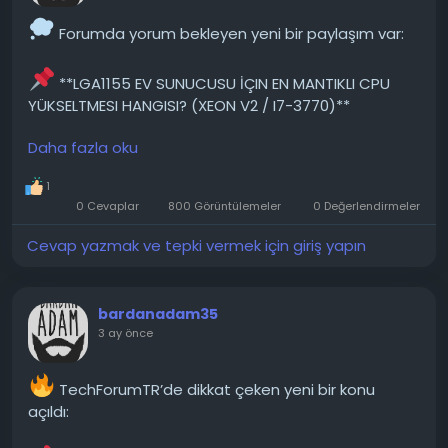
https://techforum.tr/threads/6895/
Forumda yorum bekleyen yeni bir paylaşım var:
#microsoft
#defender
#yoksa
#norton
#teknoloji
**LGA1155 EV SUNUCUSU İÇIN EN MANTIKLI CPU
#techforumtr
YÜKSELTMESI HANGISI? (XEON V2 / I7-3770)**
Daha fazla oku
Şu anda eski bir ev sunucum var ve yeni bir mini-
PC almak yerine sadece işlemciyi yükseltmeyi
1
düşünüyorum. Mevcut donanım şu şekildedir. İŞLEMCİ
0 Cevaplar
800 Görüntülemeler
0 Değerlendirmeler
Intel Core i5-2400 (4 Çekirdek/4 İş Parçacığı)
Anakart Fujitsu D3061-B1 LGA1155 soketi Q65 yonga
Cevap yazmak ve tepki vermek için giriş yapın
seti VERİ DEPOSU 16 GB DDR3 Depolama 120 GB SSD 1
TB HDD...
bardanadam35
───────────────
3 ay önce
Konunun detaylarını forumdan inceleyebilirsiniz:
TechForumTR’de dikkat çeken yeni bir konu
https://techforum.tr/threads/6479/
açıldı: