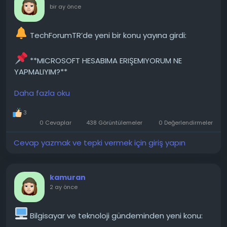
bir ay önce
TechForumTR’de yeni bir konu yayına girdi:
**MICROSOFT HESABIMA ERIŞEMIYORUM NE
YAPMALIYIM?**
Daha fazla oku
Dizüstü bilgisayarımı yeniden başlatmak istedim
ve bunu yaptım, ancak (üç yıldır ilk kez) benden
3
kurtarma anahtarı istedi ve bende böyle bir anahtar
0 Cevaplar
438 Görüntülemeler
0 Değerlendirmeler
yok. Üstelik Microsoft hesabıma da erişemiyorum.
Dizüstü bilgisayarı sıfırlamayı da denedim, o da işe
Cevap yazmak ve tepki vermek için giriş yapın
yaramadı. Şimdi nasıl bir yol izlemem gerekiyor....
───────────────
kamuran
2 ay önce
Konunun detaylarını forumdan inceleyebilirsiniz:
https://techforum.tr/threads/6730/
Bilgisayar ve teknoloji gündeminden yeni konu: