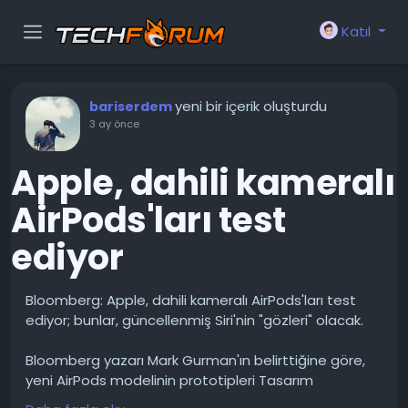
Katıl
yeni bir içerik oluşturdu
bariserdem
3 ay önce
Apple, dahili kameralı
AirPods'ları test
ediyor
Bloomberg: Apple, dahili kameralı AirPods'ları test
ediyor; bunlar, güncellenmiş Siri'nin "gözleri" olacak.
Bloomberg yazarı Mark Gurman'ın belirttiğine göre,
yeni AirPods modelinin prototipleri Tasarım
Doğrulama Testi (DVT) aşamasında; tasarım ve