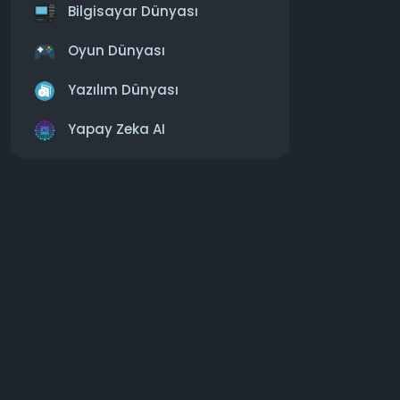
https:
Bilgisayar Dünyası
#laptop
#y
Oyun Dünyası
Yazılım Dünyası
Yapay Zeka AI