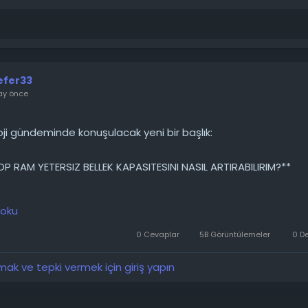
efer33
ay önce
ji gündeminde konuşulacak yeni bir başlık:
P RAM YETERSIZ BELLEK KAPASITESINI NASIL ARTIRABILIRIM?**
dizüstü bilgisayarımın sadece 4 GB RAM'i var ve buna bağlı ola
 oku
Daha önce açtığımda, RAM'i yükseltmek için ek yuva olmadığın
manın bir yolu var mı? Model: HP 17 by0xxx
0 Cevaplar
5B Görüntülemeler
0 D
────────
k ve tepki vermek için giriş yapın
 detaylarını forumdan inceleyebilirsiniz: