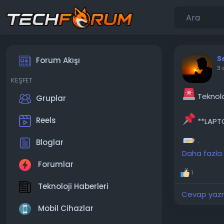
S
Forum Akışı
3 
KEŞFET
Teknolo
Gruplar
Reels
**LAPTO
Bloglar
İkinci 
Daha fazla
çalışıyor. 
Forumlar
RAM'i artır
1
Teknoloji Haberleri
───────
Cevap yazma
Konunun
Mobil Cihazlar