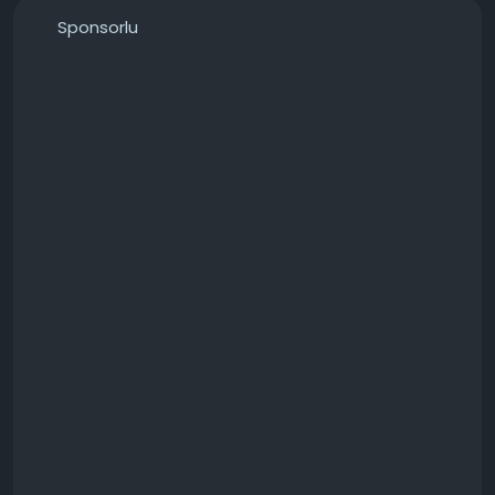
───────────────
Sponsorlu
Konunun detaylarını forumdan inceleyebilirsiniz:
https://techforum.tr/threads/6426/
#şikayetvarcomdan
#şikayet
#kaldırmak
#gerçekten
#ücretli
#teknoloji
#techforumtr