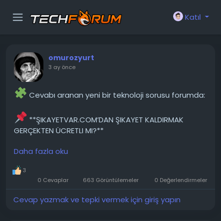
Katıl
omurozyurt
3 ay önce
Cevabı aranan yeni bir teknoloji sorusu forumda:
**ŞIKAYETVAR.COM’DAN ŞIKAYET KALDIRMAK
GERÇEKTEN ÜCRETLI MI?**
Daha fazla oku
Arkadaşlar son zamanlarda internette dikkatimi
çeken bazı yorumlar ve videolar oldu. Özellikle bazı
3
kullanıcılar, belirli firmaların ücret karşılığında
0 Cevaplar
663 Görüntülemeler
0 Değerlendirmeler
şikayetlerini kaldırabildiğini iddia ediyor. Hatta sitenin
iki avukat tarafından kurulduğu ve firmalarla
Cevap yazmak ve tepki vermek için giriş yapın
premium üyelik, kurumsal çözüm anlaşmaları...