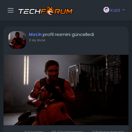
Katıl
profil resmini güncelledi
MeLih
3 ay önce
0 Cevaplar
66 Görüntülemeler
0 Değerlendirmeler