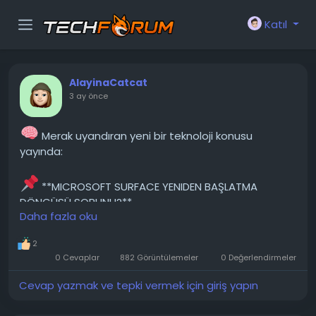
Katıl
AlayinaCatcat
3 ay önce
Merak uyandıran yeni bir teknoloji konusu
yayında:
**MICROSOFT SURFACE YENIDEN BAŞLATMA
DÖNGÜSÜ SORUNU?**
Daha fazla oku
Microsoft Surface Laptop 5, Windows 11 yeniden
2
kurulumu sırasında pilin bitmesi nedeniyle çöktü. O
0 Cevaplar
882 Görüntülemeler
0 Değerlendirmeler
zamandan beri cihaz sürekli yeniden başlatma
döngüsünde takılı kaldı ve yanıt vermiyor. Güç
Cevap yazmak ve tepki vermek için giriş yapın
düğmesini 30 saniye basılı tutmanın bile bir etkisi yok.
Mevcut durum. Dizüstü tablet bilgisayar açılıyor,...