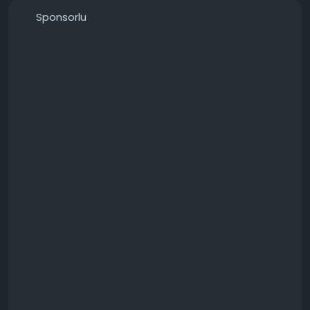
Sponsorlu
───────────────
Konunun detaylarını forumdan inceleyebilirsiniz:
https://techforum.tr/threads/6466/
#microsoft
#surface
#yeniden
#başlatma
#döngüsü
#teknoloji
#techforumtr