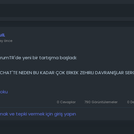
ulL
ay önce
umTR'de yeni bir tartışma başladı:
HAT'TE NEDEN BU KADAR ÇOK ERKEK ZEHIRLI DAVRANIŞLAR SERG
t'te birçok erkek beni arkadaş olarak ekliyor ve eğer birini çe
 oku
nellikle arkadaşlık isteğini kabul ediyorum. Ancak bana mes
çoğu kısa sürede zehirli davranışlar sergilemeye başlıyor. Bu 
0 Cevaplar
790 Görüntülemeler
0 D
tta, tanıdığım insanlarla böyle değil. Snapchat'teki...
k ve tepki vermek için giriş yapın
────────
 detaylarını forumdan inceleyebilirsiniz: