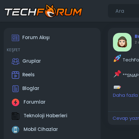
B
Forum Akışı
2 
KEŞFET
TechFor
Gruplar
Reels
**SNAPC
Bloglar
Snapcha
Daha fazla
bulursam ge
Forumlar
erkeklerin 
gerçek haya
Teknoloji Haberleri
Cevap yazma
───────
Mobil Cihazlar
Konunun