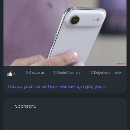
kablolu şarjın rastgele kesilmesine neden olan can
sıkıcı bir hatanın giderilmesi. Bu durum, akıllı telefonun
pili neredeyse boşaldığında meydana geliyordu. Bu
örnekler münferit olsa da, hata yine de oldukça can
sıkıcı.
iOS 26.5.1'i şu anda indirebilirsiniz. iOS 26.5.1 ile birlikte,
MacBook ve Mac dizüstü bilgisayarlar ve masaüstü
bilgisayarlar için macOS 26.5.1 de yayınlandı ve M5
yonga seti tabanlı cihazların belirli senaryolarda
kapanmasına neden olan bir hata düzeltildi.
0 Cevaplar
1B Görüntülemeler
0 Değerlendirmeler
5
Cevap yazmak ve tepki vermek için giriş yapın
Sponsorlu