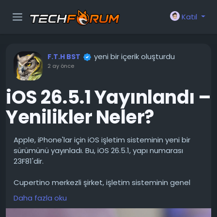
Katıl
yeni bir içerik oluşturdu
F.T.H BST
2 ay önce
iOS 26.5.1 Yayınlandı –
Yenilikler Neler?
Apple, iPhone'lar için iOS işletim sisteminin yeni bir
sürümünü yayınladı. Bu, iOS 26.5.1, yapı numarası
23F81'dir.
Cupertino merkezli şirket, işletim sisteminin genel
kararlılığında iyileştirmeler yapıldığını ve iOS'un önceki
Daha fazla oku
sürümünde bulunan hataların giderildiğini bildiriyor.
Ancak en önemli konu, iPhone 17 ve iPhone Air'de