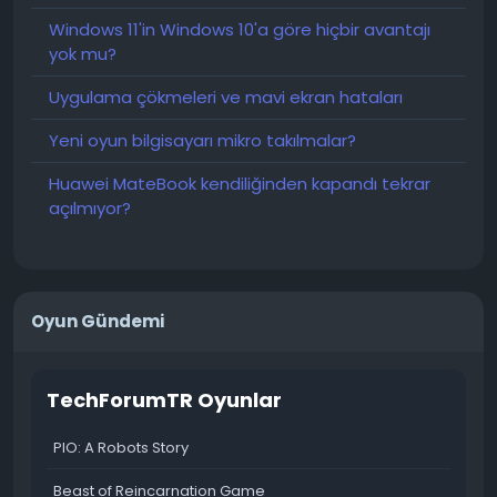
işletim sistemi üzerinde çalışıyor. Bu özel yamayı
yüklemek teknik olarak imkansız. Bir sonraki NGINX
Windows 11'in Windows 10'a göre hiçbir avantajı
güvenlik açığıyla aynı duruma geri döneriz, üstelik
yok mu?
riskler daha da artar. Geçiş bir heves değil, bir
Uygulama çökmeleri ve mavi ekran hataları
zorunluluktur."
Yeni oyun bilgisayarı mikro takılmalar?
#NGINX
#CVE
-2026-42945
#BitrixVM9
#BitrixVM7
#CentOS7
#bx
-nginx1.30.2
#NGINXgüvenlikaçığı
Huawei MateBook kendiliğinden kapandı tekrar
#Bitrixsunucugüncellemesi
açılmıyor?
Oyun Gündemi
TechForumTR Oyunlar
PIO: A Robots Story
Beast of Reincarnation Game