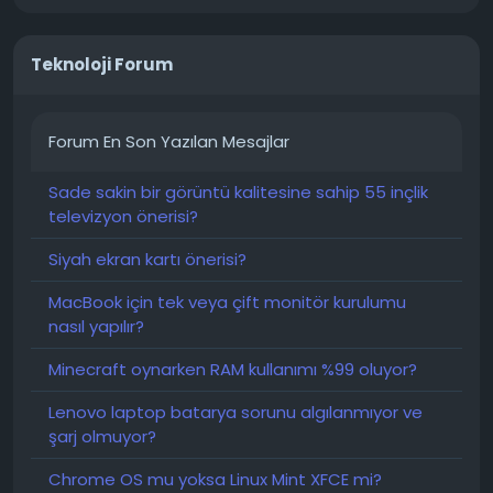
dosyanın çalışması garanti edilmeyecektir.
CentOS 7'nin desteği sona ermiştir. Depo bakımı
durdurulmuştur. Güvenlik güncellemeleri yalnızca
Teknoloji Forum
Nginx için değil, diğer her şey için de mevcut değildir.
Sanal makineniz eski bir sürümdür ve
desteklenmemektedir.
Forum En Son Yazılan Mesajlar
Yerinde yükseltme mümkün değildir. CentOS
Sade sakin bir görüntü kalitesine sahip 55 inçlik
mimarisi 7'den 9'a geçişi desteklemez. BitrixVM
televizyon önerisi?
7.5.5'ten 9.0.10'a geriye dönük yükseltme mümkün
değildir.
Siyah ekran kartı önerisi?
MacBook için tek veya çift monitör kurulumu
BitrixVM 7 sahipleri ne yapmalı?
nasıl yapılır?
Tek bir çözüm var: geçiş. İşlem standart: tam
yedekleme, BitrixVM 9.x üzerinde temiz bir sunucunun
Minecraft oynarken RAM kullanımı %99 oluyor?
kurulumu ve yedeklemeden geri yükleme.
Lenovo laptop batarya sorunu algılanmıyor ve
Eğer yönetiminiz veya müşteriniz "Bunu neden
şarj olmuyor?
yapmalıyız?" diye sorarsa, işte hazır bir argüman:
"Sunucu, kullanım ömrünün sonuna yaklaşmış bir
Chrome OS mu yoksa Linux Mint XFCE mi?