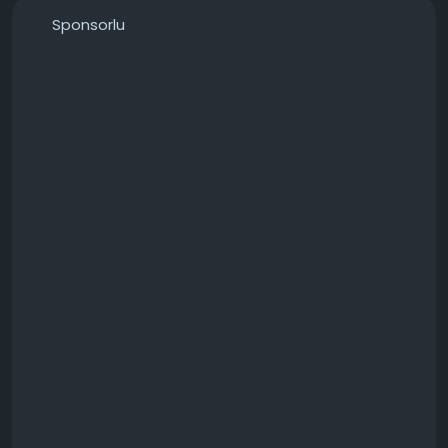
Sponsorlu
───────────────
Konunun detaylarını forumdan inceleyebilirsiniz:
https://techforum.tr/threads/6557/
#ubuntu
#2004
#üzerinde
#winboat
#başlatılamıyor
#teknoloji
#techforumtr