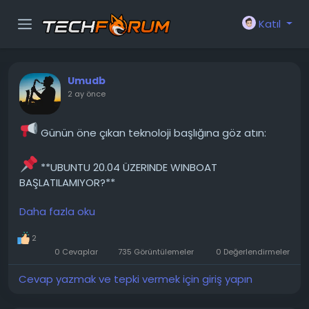
Katıl
Umudb
2 ay önce
Günün öne çıkan teknoloji başlığına göz atın:
**UBUNTU 20.04 ÜZERINDE WINBOAT
BAŞLATILAMIYOR?**
Daha fazla oku
Ubuntu 20.04.6 yüklü bir Medion dizüstü
bilgisayarım var ve WinBoat (Windows programlarını
2
Linux altında çalıştırmak için bir uygulama) kurmak
0 Cevaplar
735 Görüntülemeler
0 Değerlendirmeler
istiyorum. Web sitesine gidip .deb dosyasını indirdim.
Kurulum tamamlandıktan sonra uygulama simgem
Cevap yazmak ve tepki vermek için giriş yapın
göründü, ancak başlatmaya çalıştığımda sadece
siyah bir...