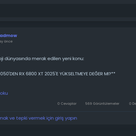
admow
ay önce
ji dünyasında merak edilen yeni konu:
050'DEN RX 6800 XT 2025'E YÜKSELTMEYE DEĞER MI?**
 RTX 3050 8GB kullanıyorum ve RX 6800 XT'ye yükseltmeyi
 oku
. Bu yükseltmeyi önerir misiniz, yoksa sizin görüşünüze gör
 Deneyimleriniz ve görüşleriniz hakkında bilgi edinmekten 
0 Cevaplar
569 Görüntülemeler
0 D
mdiden teşekkürler!
k ve tepki vermek için giriş yapın
────────
 detaylarını forumdan inceleyebilirsiniz: