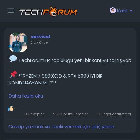
Katıl
askvisal
2 ay önce
TechForumTR topluluğu yeni bir konuyu tartışıyor:
**RYZEN 7 9800X3D & RTX 5090 IYI BIR
KOMBINASYON MU?**
Daha fazla oku
Merhaba, bu bilgisayarı kendim topladım.
Yapılandırmamı forumdaki ve çeşitli incelemelerdeki
5
bilgilere dayanarak oluşturdum. Asıl endişem
0 Cevaplar
553 Görüntülemeler
0 Değerlendirmeler
bileşenlerin uyumlu olup olmadığı veya herhangi bir
şeyi değiştirmem gerekip gerekmediği. Kasa
Cevap yazmak ve tepki vermek için giriş yapın
konusunda zor bir seçim yapmak zorunda kaldım.
Ancak incelemelere...