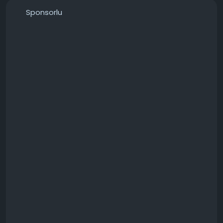
Sponsorlu
───────────────
Konunun detaylarını forumdan inceleyebilirsiniz:
https://techforum.tr/threads/6614/
#ryzen
#9800x3d
#5090
#kombinasyon
#teknoloji
#techforumtr