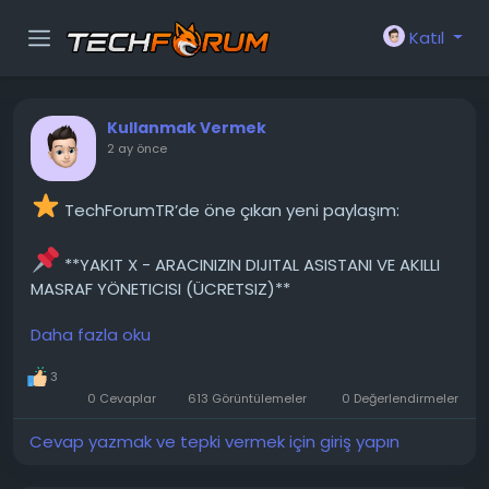
Katıl
Kullanmak Vermek
2 ay önce
TechForumTR’de öne çıkan yeni paylaşım:
**YAKIT X - ARACINIZIN DIJITAL ASISTANI VE AKILLI
MASRAF YÖNETICISI (ÜCRETSIZ)**
Daha fazla oku
Yakıt X; araç sahiplerinin akaryakıt alımlarını,
dönemsel masraflarını, kaza geçmişlerini ve önemli
3
hatırlatıcılarını tek bir noktadan kolayca yönetmesi
0 Cevaplar
613 Görüntülemeler
0 Değerlendirmeler
için tasarlanmış güçlü bir analiz ve takip
uygulamasıdır. Üstelik uygulamayı kullanmak için üye
Cevap yazmak ve tepki vermek için giriş yapın
olmanıza gerek yok! Tüm verileriniz uçtan uca...