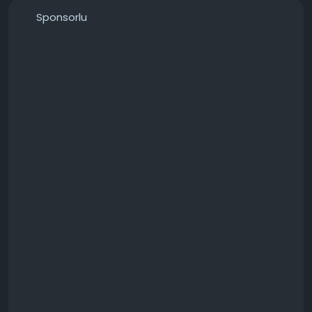
───────────────
Sponsorlu
Konunun detaylarını forumdan inceleyebilirsiniz:
https://techforum.tr/threads/6617/
#yakıt
#aracınızın
#dijital
#asistanı
#akıllı
#teknoloji
#techforumtr