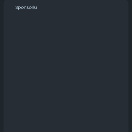
───────────────
Sponsorlu
Konunun detaylarını forumdan inceleyebilirsiniz:
https://techforum.tr/threads/6618/
#9070
#yeni
#kaynağı
#tavsiyesi
#teknoloji
#techforumtr