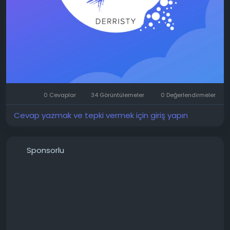
0 Cevaplar
34 Görüntülemeler
0 Değerlendirmeler
Cevap yazmak ve tepki vermek için giriş yapın
Sponsorlu