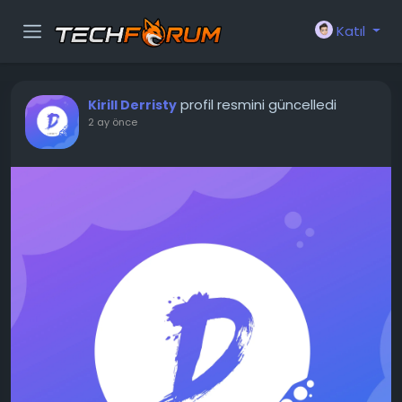
Katıl
profil resmini güncelledi
Kirill Derristy
2 ay önce