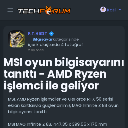
Katıl
F.T.H BST
Bilgisayar
kategorisinde
içerik oluşturdu 4 fotoğraf
2 ay önce
MSI oyun bilgisayarını
tanıttı - AMD Ryzen
işlemci ile geliyor
MSI, AMD Ryzen işlemciler ve GeForce RTX 50 serisi
ekran kartlarıyla güçlendirilmiş MAG Infinite Z 8B oyun
bilgisayarını tanıttı.
MSI MAG Infinite Z 8B, 447,35 x 399,55 x 175 mm