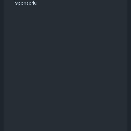
Sponsorlu
Ayrıca oyun hakkında tüm detayları bu linkten de
takip edebilirsiniz.
https://techforum.tr/oyunlar/grand-theft-auto-6-
gta-6-oyunu.19/