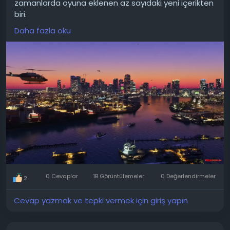
zamanlarda oyuna eklenen az sayıdaki yeni içerikten
biri.
Daha fazla oku
Yayınlanan görüntülerde, Grand Theft Auto VI'nın
olaylarının geçtiği kurgusal Leonidas şehrinin
panoramik bir görüntüsü yer alıyor. Görüntüde, yoğun
kentsel gelişim, neon tabelalar ve havada ve
yollarda yoğun trafikle birlikte Vice City'nin ışıl ışıl
parlayan silüeti tasvir ediliyor.
Bu tam teşekküllü bir oyun demosu olmasa da,
görüntü dünyanın detay seviyesini gösteriyor.
Gökyüzünde uçaklar ve helikopterler görünüyor,
sokaklar yoğun trafikle dolu ve uzakta bir dönme
dolap ve parlak reklam ekranları var.
0 Cevaplar
1B Görüntülemeler
0 Değerlendirmeler
2
Bu güncelleme, Grand Theft Auto VI projesine olan
ilginin artmasıyla birlikte geldi. Şirket daha önce
Cevap yazmak ve tepki vermek için giriş yapın
oyunun 19 Kasım 2026'da piyasaya sürüleceğini ve ön
siparişlerin yakında başlayacağını doğrulamıştı.