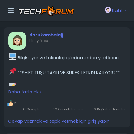
Katıl
dorukambalajj
bir ay önce
Bilgisayar ve teknoloji gündeminden yeni konu:
**SHIFT TUŞU TAKILI VE SÜREKLI ETKIN KALIYOR?**
Bazen klavyemdeki sağ Shift tuşu takılı kalıyor ve
Daha fazla oku
sürekli etkin kalıyor. Gerçekten çok sinir bozucu.
Sıkışmalarını önlemek için pamuklu çubukla
2
kenarlarına biraz yağlayıcı sürmeyi denemek
0 Cevaplar
836 Görüntülemeler
0 Değerlendirmeler
istiyorum. Hangi yağlayıcıyı kullanabilirim? Kapak
çıkarıldı kir yok, üfleyerek temizledim, değişiklik yok....
Cevap yazmak ve tepki vermek için giriş yapın
───────────────