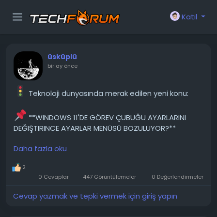
Katıl
üsküplü
bir ay önce
Teknoloji dünyasında merak edilen yeni konu:
**WINDOWS 11'DE GÖREV ÇUBUĞU AYARLARINI
DEĞIŞTIRINCE AYARLAR MENÜSÜ BOZULUYOR?**
Daha fazla oku
Dizüstü bilgisayarıma kurulum USB'si kullanarak
Windows'u yeniden yükledim ve görev çubuğunda
2
birkaç şeyi değiştirdiğimde, bu ayar ve bellek
0 Cevaplar
447 Görüntülemeler
0 Değerlendirmeler
yönetimi ayarı aniden kayboldu ve artık bunları
açamıyorum, en azından normal Windows ayarları
Cevap yazmak ve tepki vermek için giriş yapın
uygulaması aracılığıyla açamıyorum. Windows'u
birkaç kez...