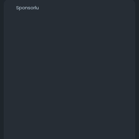
Sponsorlu
───────────────
Konunun detaylarını forumdan inceleyebilirsiniz:
https://techforum.tr/threads/6698/
#windows
#11de
#görev
#çubuğu
#ayarlarını
#teknoloji
#techforumtr