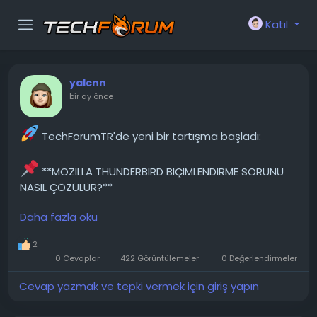
Katıl
yalcnn
bir ay önce
TechForumTR'de yeni bir tartışma başladı:
**MOZILLA THUNDERBIRD BIÇIMLENDIRME SORUNU
NASIL ÇÖZÜLÜR?**
Daha fazla oku
Merhaba Topluluk. Uzun yıllardır çeşitli Outlook
sürümlerini kullanan biri olarak, şu anda yalnızca
2
Mozilla Thunderbird kullanıyorum. Beni gerçekten
0 Cevaplar
422 Görüntülemeler
0 Değerlendirmeler
sinirlendiren şey, çift satır aralığı kullanma ve sabit
genişlik, yazı tipi boyutu gibi düzen ayarlarını
Cevap yazmak ve tepki vermek için giriş yapın
değiştirme eğilimidir. Özellikle de mevcut...