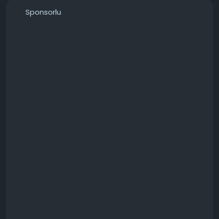
───────────────
Sponsorlu
Konunun detaylarını forumdan inceleyebilirsiniz:
https://techforum.tr/threads/6709/
#mozilla
#thunderbird
#biçimlendirme
#sorunu
#çözülür
#teknoloji
#techforumtr