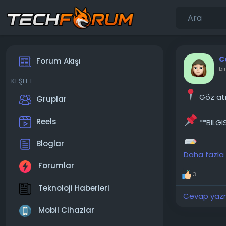
C
Forum Akışı
bi
KEŞFET
Göz atm
Gruplar
Reels
**BILGI
Bloglar
Merhaba
Daha fazla
kadar zorla
Forumlar
kontrol et
3
gibi görünü
Teknoloji Haberleri
Cevap yazma
───────
Mobil Cihazlar
Konunun