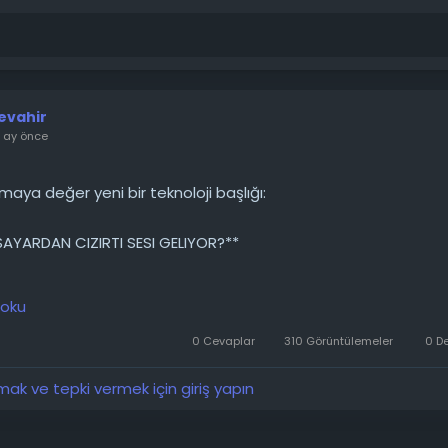
evahir
r ay önce
aya değer yeni bir teknoloji başlığı:
SAYARDAN CIZIRTI SESI GELIYOR?**
, bilgisayarımda uzun zamandır cızırtılı bir ses duyuyorum. 
 oku
yıcıysa ses o kadar yüksek oluyor ve bunun normal olup olma
tirmem gerekip gerekmediğini sormak istedim. Ses anakarttan
0 Cevaplar
310 Görüntülemeler
0 D
yor.
k ve tepki vermek için giriş yapın
────────
 detaylarını forumdan inceleyebilirsiniz: