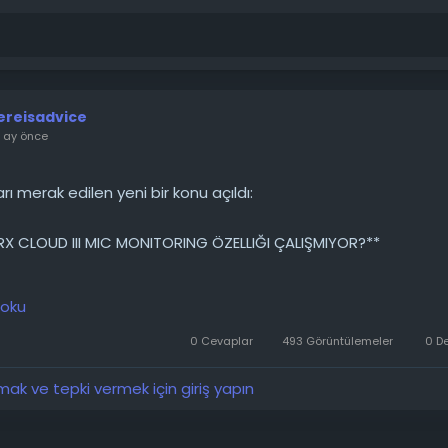
ereisadvice
r ay önce
ı merak edilen yeni bir konu açıldı:
X CLOUD III MIC MONITORING ÖZELLIĞI ÇALIŞMIYOR?**
Cloud III kulaklığımda bir sorun yaşıyorum, mikrofon izleme öze
 oku
 Yazılımda etkinleştirdim ama kendi sesimi hiç duyamıyorum.
n var mı?
0 Cevaplar
493 Görüntülemeler
0 D
────────
k ve tepki vermek için giriş yapın
 detaylarını forumdan inceleyebilirsiniz: