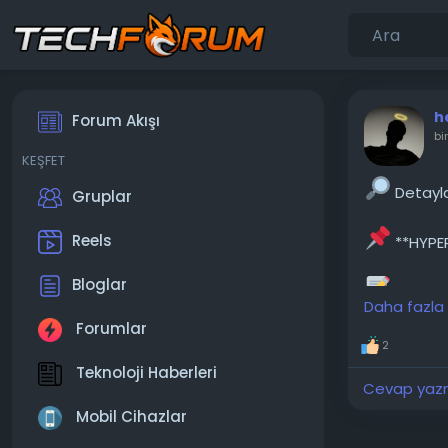
h
Forum Akışı
bi
KEŞFET
Detaylar
Gruplar
Reels
**HYPER
Bloglar
HyperX 
Daha fazla
çalışmıyor.
Forumlar
önerisi ola
2
Teknoloji Haberleri
───────
Cevap yazma
Konunun
Mobil Cihazlar