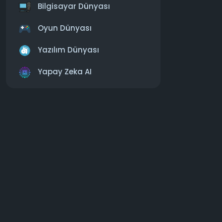
https:
Bilgisayar Dünyası
#hyperx
#c
Oyun Dünyası
Yazılım Dünyası
Yapay Zeka AI