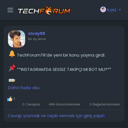
Katıl
olcay55
bir ay önce
TechForumTR’de yeni bir konu yayına girdi:
**INSTAGRAM'DA SESSIZ TAKIPÇI MI BOT MU?**
Yaklaşık bir yıldır aynı sahte hesap, Instagram
Daha fazla oku
hikayelerimin her birini izliyor. Beni takip etmiyorlar,
hikayelerime hiç tepki vermiyorlar ve bana mesaj
3
göndermiyorlar sadece sessizce izliyorlar. Neredeyse
0 Cevaplar
448 Görüntülemeler
0 Değerlendirmeler
her gün paylaşım yapıyorum ve hiçbir hikayem
kaçırılmadı. Merakımdan, hesap gizli olduğu...
Cevap yazmak ve tepki vermek için giriş yapın
───────────────