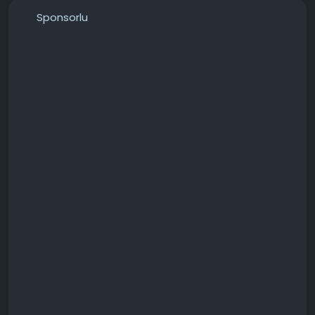
Sponsorlu
───────────────
Konunun detaylarını forumdan inceleyebilirsiniz:
https://techforum.tr/threads/6768/
#ryzen
#9900x
#dahili
#grafikle
#hangi
#teknoloji
#techforumtr