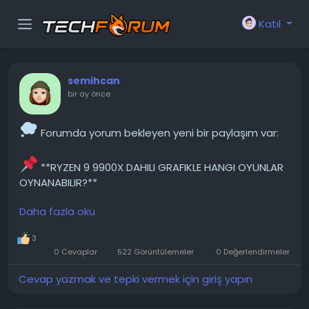
Katıl
semihcan
bir ay önce
Forumda yorum bekleyen yeni bir paylaşım var:
**RYZEN 9 9900X DAHILI GRAFIKLE HANGI OYUNLAR
OYNANABILIR?**
Daha fazla oku
Merhaba, başlıkta da belirttiğim gibi, bu
bilgisayarla hangi oyunları oynayabileceğimi
3
öğrenmek istiyorum (ekran kartını bulmak biraz
0 Cevaplar
522 Görüntülemeler
0 Değerlendirmeler
zaman alacak, taşınma yüzünden şu an biraz param
yok haha :D). Eskiden dizüstü bilgisayarımda Titanfall,
Cevap yazmak ve tepki vermek için giriş yapın
PUBG, R6S, DarkOrbit (evet, biliyorum) ve birkaç
başka oyun...