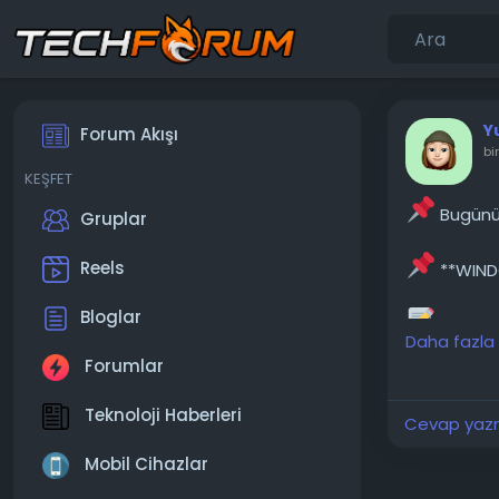
Y
Forum Akışı
bi
KEŞFET
Bugünün
Gruplar
Reels
**WINDO
Bloglar
Merhaba
Daha fazla
bilgim, fişt
Forumlar
beni mazur 
bilgisayarım
Teknoloji Haberleri
Cevap yazma
───────
Mobil Cihazlar
Konunun