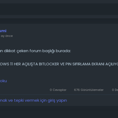
umi
r ay önce
 dikkat çeken forum başlığı burada:
WS 11 HER AÇILIŞTA BITLOCKER VE PIN SIFIRLAMA EKRANI AÇILIY
. Öncelikle kendimden biraz bahsedeyim. Bilgisayarlar hakkı
 oku
en çekili olduklarında çalışmadıklarını bilmek kadar sınırlı. Bu y
görün. İşte sorunum: Yıllarca yarı bozuk bir Windows 7 çalıştır
0 Cevaplar
676 Görüntülemeler
0 D
la uğraştıktan sonra, ikinci bir daireye...
k ve tepki vermek için giriş yapın
────────
 detaylarını forumdan inceleyebilirsiniz: