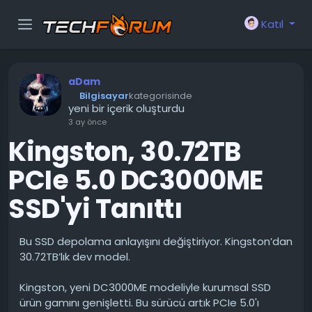
Katıl
aDam
Bilgisayar
kategorisinde
yeni bir içerik oluşturdu
3 ay önce
Kingston, 30.72TB
PCIe 5.0 DC3000ME
SSD'yi Tanıttı
Bu SSD depolama anlayışını değiştiriyor. Kingston’dan
30.72TB’lık dev model.
Kingston, yeni DC3000ME modeliyle kurumsal SSD
ürün gamını genişletti. Bu sürücü artık PCIe 5.0'ı