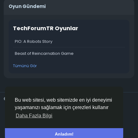
Oyun Gündemi
TechForumTR Oyunlar
PIO: A Robots Story
Beast of Reincarnation Game
Tümünü Gör
© 2026 TechForumTR
Turkish
Bu web sitesi, web sitemizde en iyi deneyimi
Hakkımızda
Gizlilik Politikası
Kurallar
Bize Ulaşın
yaşamanızı sağlamak için çerezleri kullanır
Support Center
Rehber
Daha Fazla Bilgi
Anladım!