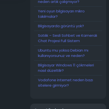
neden artık çalışmıyor?
gili gizli
Yeni oyun bilgisayarı mikro
takılmalar?
 da hizmet
l, Japon
Bilgisayarda görüntü yok?
 bizzat rica
daki yakın
Satılık – Sesli Sohbet ve Kameralı
Chat Projesi Full Sistem
i.
Ubuntu mu yoksa Debian mı
ın son
kullanıyorsunuz ve neden?
Bilgisayar Windows 11 çökmeleri
nasıl düzeltilir?
Vodafone internet neden bazı
sitelere girmiyor?