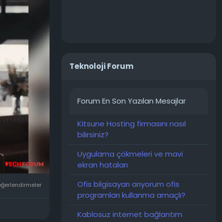
kurulunun
 Greg
 O dönemde
Teknoloji Forum
 zeka
Forum En Son Yazılan Mesajlar
alarıyla
aziv çipler
Kitsune Hosting firmasını nasıl
bilirsiniz?
ında aktif
Uygulama çökmeleri ve mavi
ekran hataları
ığı
Ofis bilgisayarı arıyorum ofis
eğerlendirmeler
si hakkında
programları kullanma amaçlı?
letişim
Kablosuz internet bağlantım
n beynine