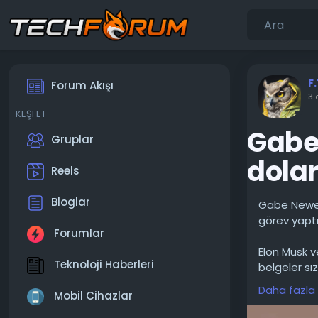
F
Forum Akışı
3 
KEŞFET
Gabe
Gruplar
dola
Reels
Bloglar
Gabe Newell
görev yaptı
Forumlar
Elon Musk v
Teknoloji Haberleri
belgeler sız
yatırımcıla
Daha fazla
Mobil Cihazlar
20 milyon d
benzersiz b