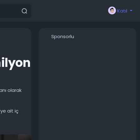
Katıl
Sponsorlu
ilyon
anı olarak
e ait iç
'de şirkete
ında