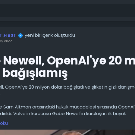
yeni bir içerik oluşturdu
.T.H BST
ay önce
 Newell, OpenAI'ye 20 m
r bağışlamış
, OpenAI'ye 20 milyon dolar bağışladı ve şirketin gizli danışm
.
e Sam Altman arasındaki hukuk mücadelesi sırasında OpenAI'y
dırıldı. Valve'ın kurucusu Gabe Newell'ın kuruluşun ilk büyük
rından ve önemli destekçilerinden biri olduğu ortaya çıktı. 2018
 oku
olardan fazla bağışta bulunan Newell, uzun süre şirket yapıs
ir pozisyonda yer aldı.