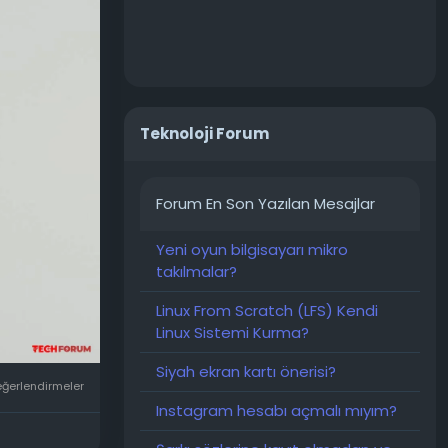
le 700.000
tilmeyen
n bir
Teknoloji Forum
aomi'nin
nunu
ını
Forum En Son Yazılan Mesajlar
ı. Samsung
axy S26
Yeni oyun bilgisayarı mikro
takılmalar?
Linux From Scratch (LFS) Kendi
Linux Sistemi Kurma?
Siyah ekran kartı önerisi?
eğerlendirmeler
Instagram hesabı açmalı mıyım?