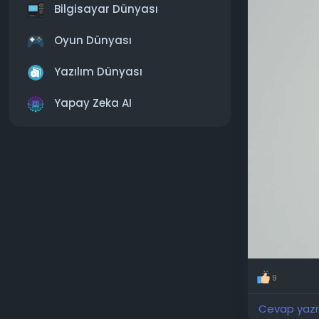
Bilgisayar Dünyası
DCS'nin rap
aktivasyon s
Oyun Dünyası
ultra ince a
kaynağa gör
Yazılım Dünyası
MacRumors'a
Yapay Zeka AI
Apple'ın su
piyasaya sü
azaltmayı he
da Galaxy S
Edge'i ipta
kalınlığında
9
Cevap yazma