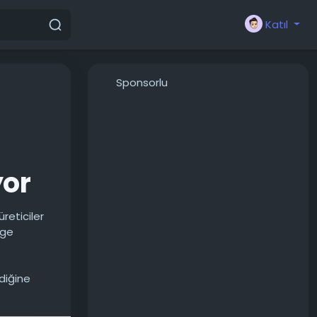
Katıl
Sponsorlu
yor
reticiler
dge
diğine
ce akıllı