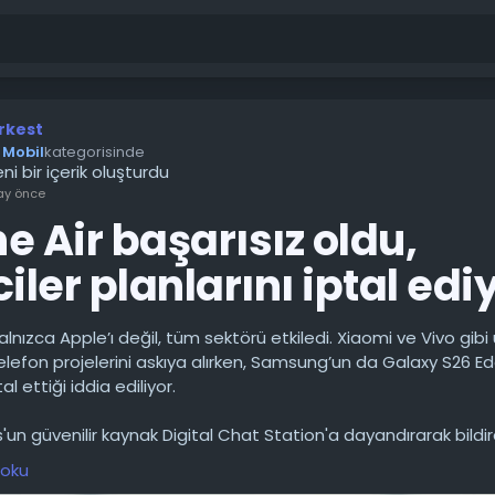
rkest
Mobil
kategorisinde
ni bir içerik oluşturdu
ay önce
e Air başarısız oldu,
ciler planlarını iptal edi
nızca Apple’ı değil, tüm sektörü etkiledi. Xiaomi ve Vivo gibi ü
telefon projelerini askıya alırken, Samsung’un da Galaxy S26 E
al ettiği iddia ediliyor.
n güvenilir kaynak Digital Chat Station'a dayandırarak bildir
Air'in piyasadaki başarısızlığı, birçok Çinli üreticiyi yeni ultra in
 oku
 piyasaya sürme planlarından vazgeçmeye zorladı.