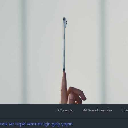
oruna göre, iPhone Air, birkaç fiyat indirimi turundan sonra bi
ayısını zar zor aşabildi. Bu arada, Çinli bir üreticinin adı belir
kıllı telefonu sadece 50.000 aktivasyon sayısına ulaştı. İçeride
e, iPhone Air 2, segmentindeki tek yeni nesil çözüm olabilir.
 göre, iPhone Air'e olan düşük talep tüm sektörü etkiledi. Xi
nduğu ürünle rekabet etmek için kendi ultra ince akıllı telefo
rmeyi planladığı, Vivo'nun ise orta segment S serisinin kalınlığ
deflediği bildirildi. Her iki şirket de ilgili projelerini askıya ald
25 Edge'in düşük satış rakamlarına ulaşmasının ardından Gal
l etti. Görünüşe göre üreticiler sonunda çoğu kullanıcının kasa
n çok pil ömrü ve kapasitesiyle daha çok ilgilendiğini fark etti.
0 Cevaplar
4B Görüntülemeler
0 D
k ve tepki vermek için giriş yapın