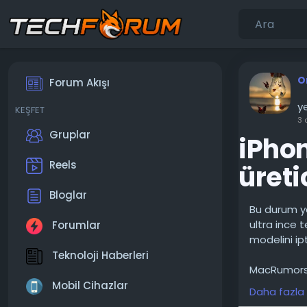
O
Forum Akışı
ye
KEŞFET
3 
Gruplar
iPhon
Reels
üreti
Bloglar
Bu durum yal
ultra ince 
Forumlar
modelini ipt
Teknoloji Haberleri
MacRumors'u
göre, iPhone 
Mobil Cihazlar
Daha fazla
telefonlar