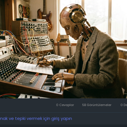
tılımcılara yazarını belirtmeden dinlemeleri için parçalar veril
tta, yapay zeka tarafından üretilen besteler genellikle kazan
ı. Bunlar daha keyifli, daha modern veya basitçe dinleyicinin
ine daha uygun olarak algılandı.
y zeka tarafından üretilmiş" etiketi ortaya çıktığı anda dur
 değişti. Müziğin kendisi değişmese bile, ona karşı tutum değişt
e bir parçanın sinir ağı tarafından oluşturulduğu doğrudan bildi
t aynı anda düşüyor: şarkıyı tekrar dinleme istekleri ve bunun
eri. Bu etki özellikle pop müzikte belirgindir.
lar bunu algılanan değere bağlıyor. Müzik sadece ses değildir
aye, sanatçının kişiliği ve duygudur. Bir parça insani olduğu
arak algılanır. Ancak sanatçı bir algoritma ise, kalitesi daha 
icinin gözünde değeri azalır.
0 Cevaplar
5B Görüntülemeler
0 D
k ve tepki vermek için giriş yapın