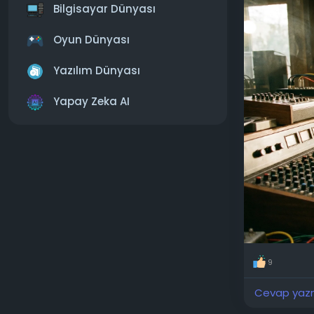
Bilgisayar Dünyası
Deneyde, ka
"kör" forma
Oyun Dünyası
ortaya çıkt
beklentiler
Yazılım Dünyası
Ancak "yapa
Yapay Zeka AI
bir şekilde
Dinleyiciler
birkaç ölçü
yapma istekl
Araştırmacı
zamanda hik
"gerçek" ol
bile, dinley
9
Cevap yazma