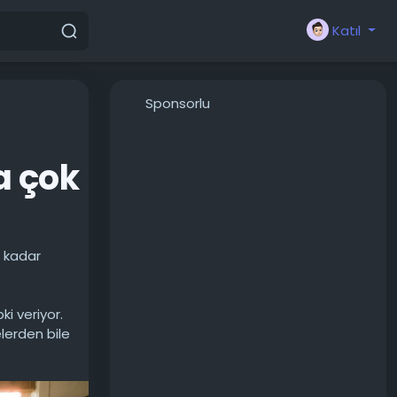
Katıl
Sponsorlu
a çok
e kadar
i veriyor.
lerden bile
verdikleri