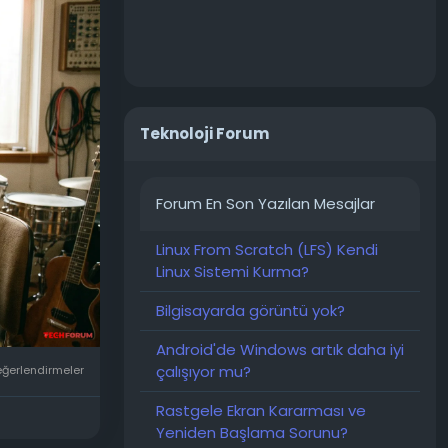
di. Ve bu
an olarak
um dramatik
Teknoloji Forum
i.
rildiğinde,
Forum En Son Yazılan Mesajlar
 için ödeme
Linux From Scratch (LFS) Kendi
Linux Sistemi Kurma?
, aynı
nda, daha
Bilgisayarda görüntü yok?
kötü olmasa
Android'de Windows artık daha iyi
çalışıyor mu?
eğerlendirmeler
Rastgele Ekran Kararması ve
Yeniden Başlama Sorunu?