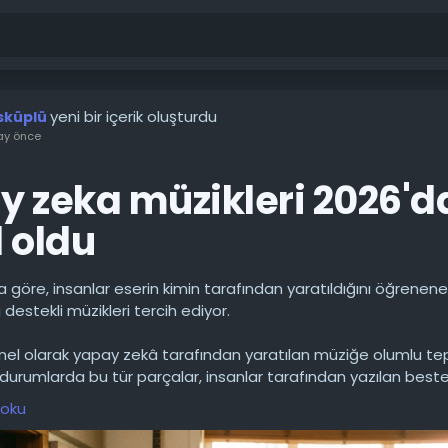
yeni bir içerik oluşturdu
sküplü
ay önce
 zeka müzikleri 2026'd
 oldu
 göre, insanlar eserin kimin tarafından yaratıldığını öğrenen
destekli müzikleri tercih ediyor.
nel olarak yapay zekâ tarafından yaratılan müziğe olumlu tepk
durumlarda bu tür parçalar, insanlar tarafından yazılan beste
puan alıyor. Araştırmacılar, dinleyicilerin farklı müzik türlerine 
 oku
nceledikten sonra bu sonuca ulaştılar.