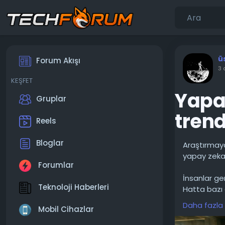
ü
Forum Akışı
3 
KEŞFET
Yapay
Gruplar
trend
Reels
Bloglar
Araştırmaya
yapay zeka 
Forumlar
İnsanlar ge
Teknoloji Haberleri
Hatta bazı 
daha yüksek 
Daha fazla
Mobil Cihazlar
tepkileri i