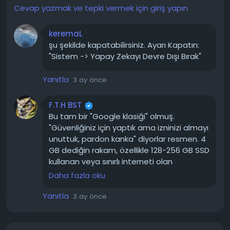
Cevap yazmak ve tepki vermek için giriş yapın
Chrome ayarlarının Sistem bölümünden cihazınızda
yapay zekayı devre dışı bırakabilirsiniz.
keremaL
şu şekilde kapatabilirsiniz. Ayarı Kapatın:
"Sistem -> Yapay Zekayı Devre Dışı Bırak"
Yanıtla
3 ay önce
F.T.H BST
Bu tam bir "Google klasiği" olmuş.
"Güvenliğiniz için yaptık ama izninizi almayı
unuttuk, pardon kanka" diyorlar resmen. 4
GB dediğin rakam, özellikle 128-256 GB SSD
kullanan veya sınırlı interneti olan
kullanıcılar için ciddi bir yük. Bakın verilerinizi
Daha fazla oku
buluta göndermiyoruz, gizliliğe önem
veriyoruz diyerek şirin görünüyorlar, hem
Yanıtla
3 ay önce
de bulut işlem maliyetlerini (AI sunucu
masraflarını) bizim bilgisayarlarımızın
donanımına yıkarak kar ediyorlar. Zaten