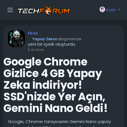
Katıl
firuz
Yapay Zeka
kategorisinde
yeni bir içerik oluşturdu
3 ay önce
Google Chrome
Gizlice 4 GB Yapay
Zeka İndiriyor!
SSD'nizde Yer Açın,
Gemini Nano Geldi!
Google, Chrome tarayıcısının Gemini Nano yapay