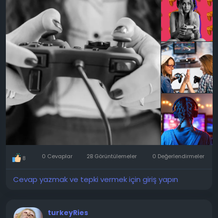
paylaşacağım. Keyifli okumalar.
Oyuncular arasında kaç kadın var?
Kadınlar her zaman oyun oynamıştır: eski cihazlardaki
ilk oyunlardan günümüzün devasa açık dünya
oyunlarına kadar, kurgusal dünyalara ve hikayelere
her zaman ilgi duymuşlardır. Elbette, bir zamanlar
azınlıktaydılar, çünkü toplumsal kalıplar hobilerinin
farklı görülmesi gerektiğini dikte ediyordu ve
bilgisayar endüstrisi her zaman daha erkek dostu
olmuştur. Ancak bu kalıplar yetişkin erkekleri de
etkiledi: geçen yüzyılda, video oyunlarının çocuklar ve
gençler için olduğu gerekçesiyle oynamaları
uygunsuz kabul edildi. Neyse ki, zaman değişiyor ve
oyunlar artık her cinsiyet ve yaştan insan için bir
0 Cevaplar
2B Görüntülemeler
0 Değerlendirmeler
8
eğlence haline geldi.
Cevap yazmak ve tepki vermek için giriş yapın
1980'lerde kadın oyuncular istisna iken, şimdi norm
haline geldiler. Son araştırmalar, artık göreceli bir
eşitliğin gözlemlendiğini ve bazı ülkelerde kadın
turkeyRies