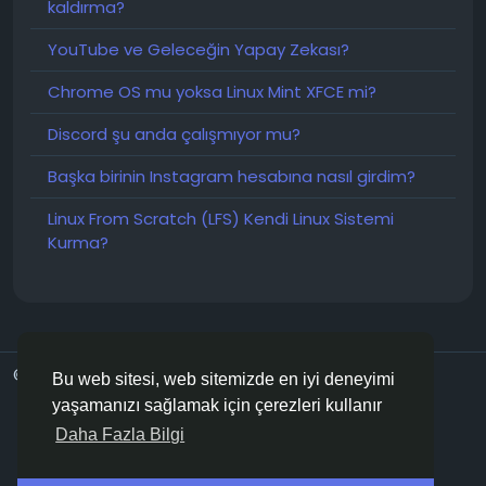
kaldırma?
arasında değişiyor.
YouTube ve Geleceğin Yapay Zekası?
Çinli bir internet sitesinin 2013 yılında yaptığı bir
araştırmaya göre, Çin'deki kadın oyuncuların oranı
Chrome OS mu yoksa Linux Mint XFCE mi?
sadece %27 olup , bu oran Güney Kore (%37), ABD
(%42), İngiltere (%49) ve özellikle de %66 gibi
Discord şu anda çalışmıyor mu?
olağanüstü bir orana sahip Japonya'ya kıyasla
Başka birinin Instagram hesabına nasıl girdim?
oldukça düşüktür.
Linux From Scratch (LFS) Kendi Linux Sistemi
Aynı dönemde Nintendo, kullanıcılarının yarısının kadın
Kurma?
olduğunu belirten resmi verileri paylaştı.
Bu istatistiklere bakıldığında, kadın oyuncuların
sayısının katlanarak arttığı konusunda hemfikir
olacağınızı düşünüyorum. Bu, sosyolog Sidney
Kaplan'ın 1982'de kadınların atari salonu oyuncularının
© 2026 TechForumTR
Turkish
Bu web sitesi, web sitemizde en iyi deneyimi
sadece %20'sini oluşturduğunu bildirdiği verilere göre
Hakkımızda
Gizlilik Politikası
Kurallar
Bize Ulaşın
yaşamanızı sağlamak için çerezleri kullanır
önemli bir değişiklik.
Support Center
Rehber
Daha Fazla Bilgi
Kadınlar hangi müzik türlerini tercih ediyor?