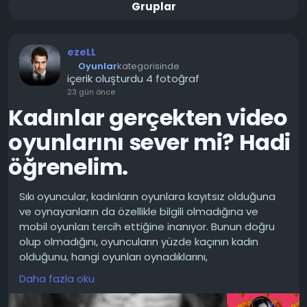
Gruplar
ezeLL
Oyunlar
kategorisinde
içerik oluşturdu 4 fotoğraf
23 gün önce
Kadınlar gerçekten video
oyunlarını sever mi? Hadi
öğrenelim.
Sıkı oyuncular, kadınların oyunlara kayıtsız olduğuna
ve oynayanların da özellikle bilgili olmadığına ve
mobil oyunları tercih ettiğine inanıyor. Bunun doğru
olup olmadığını, oyuncuların yüzde kaçının kadın
olduğunu, hangi oyunları oynadıklarını,
motivasyonlarının ne olduğunu ve Dünya durumun
Daha fazla oku
nasıl olduğunu merak ettim. Aşağıda, çeşitli
çalışmalardan birçok rakam ve küçük bir analiz