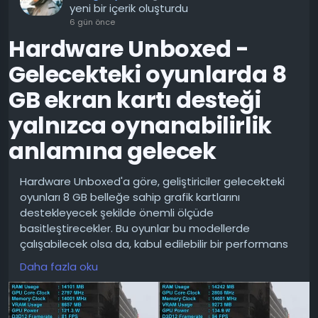
Deathmatch oynanış videosu yayınladı. Gears of
yeni bir içerik oluşturdu
War: E-Day'in 6 Ekim 2026'da piyasaya sürülmesi
6 gün önce
planlanıyor.
Hardware Unboxed -
https://youtu.be/_hUj9fBl-As?
Gelecekteki oyunlarda 8
si=wlkauM4MpAP2r6Wk
GB ekran kartı desteği
GEARS OF WAR: E-DAY Multiplayer Gameplay – 20
Minutes of Horde Siege Mode
yalnızca oynanabilirlik
https://youtu.be/yzFE1E1Mi98?si=8VuVLxOnd30JOiD1
anlamına gelecek
Gears of War E Day Multiplayer Gameplay 40+
Minutes of Team Deathmatch No Commentary!
Hardware Unboxed'a göre, geliştiriciler gelecekteki
oyunları 8 GB belleğe sahip grafik kartlarını
Alıntıdır...
destekleyecek şekilde önemli ölçüde
basitleştirecekler. Bu oyunlar bu modellerde
çalışabilecek olsa da, kabul edilebilir bir performans
garanti edilmiyor.
Daha fazla oku
YouTube kanalına göre, düşük ayarlar giderek tam
anlamıyla bir optimizasyon olmaktan çıkıp, minimum