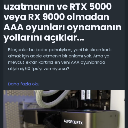
uzatmanın ve RTX 5000
veya RX 9000 olmadan
AAA oyunları oynamanın
yollarını açıklar...
Bileşenler bu kadar pahalıyken, yeni bir ekran kartı
almak için acele etmenin bir anlamı yok. Ama ya
mevcut ekran kartınız en yeni AAA oyunlarında
alışılmış 60 fps'yi vermiyorsa?
Doğru grafik ayarları, akıllı ölçeklendirme ve üçüncü
Daha fazla oku
taraf yardımcı programlar yardımcı olabilir. Tüm
bunlar, 3-4 yıllık bir GPU'ya yeni bir hayat verebilir. İşte
XDA'dan, oyun performansından ödün vermeden
GeForce RTX 5000 veya Radeon RX 9000'de tasarruf
etmenize yardımcı olacak dört temel ilke.
Genellikle darboğaz, GPU'nun işlem gücü değil,