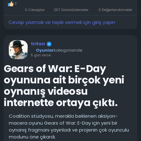
3
gerçekten de bir kartın ömrünü kısaltabilir. Ancak,
0 Cevaplar
257 Görüntülemeler
0 Değerlendirmeler
birçok madenci tam tersine, ekran kartlarının voltajını
düşürerek ısı üretimini azaltır. Dikkatli kullanımla, böyle
Cevap yazmak ve tepki vermek için giriş yapın
bir kart uzun süre dayanacaktır.
Üçüncü efsane: Güç sınırını artırmak her zaman
triton
performansı iyileştirir. Evet, güç tüketimini artırmak
Oyunlar
kategorisinde
saat hızlarını biraz artırabilir, ancak bunun bedeli ısı ve
5 gün önce
gürültü artışı olur. Son zamanlarda, aynı çalışma saat
Gears of War: E-Day
hızlarını korurken voltajı düşürmek (undervolting)
popüler hale geldi. Bu, sıcaklıkları düşürecektir. Ve bir
oyununa ait birçok yeni
güç sınırı ile birleştirildiğinde, sınırı körü körüne
oynanış videosu
yükseltmekten çok daha büyük bir performans artışı
sağlayabilir.
internette ortaya çıktı.
BIOS güncellemesi risklidir—dördüncü efsane. Eskiden,
Coalition stüdyosu, merakla beklenen aksiyon-
başarısız bir firmware güncellemesi anakartı
macera oyunu Gears of War: E-Day için yeni bir
gerçekten bozabilirdi. Günümüzde anakartlarda
oynanış fragmanı yayınladı ve projenin çok oyunculu
koruyucu bir mekanizma bulunmaktadır. Başarısız bir
modunu öne çıkardı.
güncellemeyi geri almak son derece kolaydır.