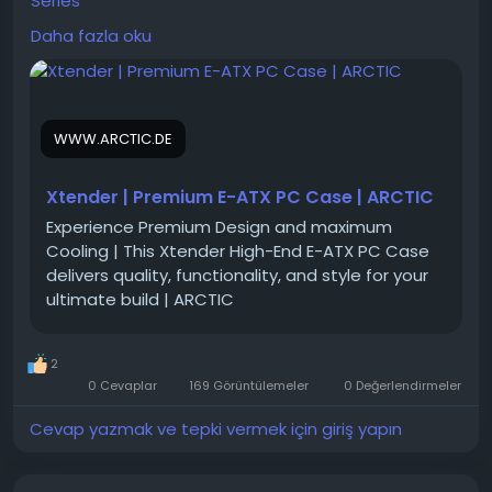
Series
Daha fazla oku
Ekran kartı sadece yatay montaj özellikli ve dikey
montaj özellikli iki modeli bulunmaktadır.
Bundan sonra devreye yan panel cam özelliklerine
göre modeller ve renk olarak siyah-beyaz
WWW.ARCTIC.DE
seçenekleri girmiştir.
A
rctic Xtender VG,
yüksek performanslı soğutma
Xtender | Premium E-ATX PC Case | ARCTIC
bileşenleriyle tanınan ARCTIC markasının,
dahili
Experience Premium Design and maximum
dikey ekran kartı montaj kiti (Vertical GPU Mount)
Cooling | This Xtender High-End E-ATX PC Case
ve özel ayna/temperli cam tasarımına sahip, E-ATX
delivers quality, functionality, and style for your
anakartları destekleyen premium sınıf bir oyuncu
ultimate build | ARCTIC
(gaming) bilgisayar kasasıdır
(Yapay zeka bilgi alıntı)
2
Vertical GPU Mount (VG) olmayan modellerde
0 Cevaplar
169 Görüntülemeler
0 Değerlendirmeler
yan cam panele göre özellikler:
Cevap yazmak ve tepki vermek için giriş yapın
Siyah gövdeli metal kasalarda:
-Arctic Xtender Siyah Renkli Cam