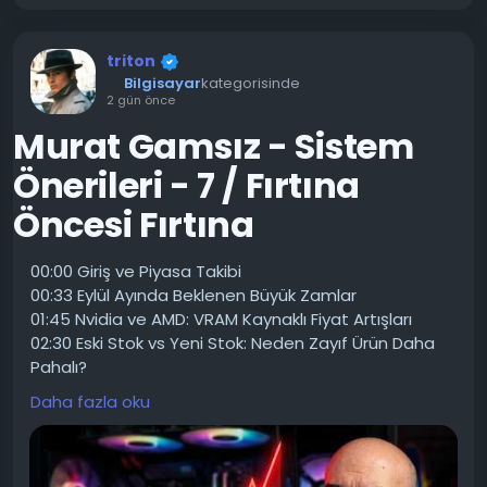
PDF'leri, Word belgelerini, Excel tablolarını ve
resimleri yükleyerek anında özetleyebilir, analiz
edebilir ve bunlar hakkında sorular sorabilirsiniz.
triton
Bilgisayar
kategorisinde
Yapay zekâ ile araştırma konuları bulun, ürünleri
2 gün önce
karşılaştırın ve bilgileri düzenleyin.
Murat Gamsız - Sistem
Sıfırdan planlar, takvimler, kontrol listeleri,
sunumlar ve diğer belgeler oluşturun.
Önerileri - 7 / Fırtına
Fikir üretin, çözüm önerileri geliştirin ve yazma
Öncesi Fırtına
tıkanıklığını aşın.
Otomasyonu kolaylaştırmak için ChatGPT'yi
Zapier'e bağlayın.
00:00 Giriş ve Piyasa Takibi
00:33 Eylül Ayında Beklenen Büyük Zamlar
Sohbetleri Projeler'e kaydederek çalışmalarınızı
01:45 Nvidia ve AMD: VRAM Kaynaklı Fiyat Artışları
düzenleyin (ChatGPT Plus)
02:30 Eski Stok vs Yeni Stok: Neden Zayıf Ürün Daha
ChatGPT'nin tercihlerinizi konuşmalar arasında
Pahalı?
hatırlaması için Hafıza özelliğini kullanın (ChatGPT
03:50 Laptop Alacaklar Dikkat:
Plus).
Daha fazla oku
05:05 Ekonomik Kriz Sistemi: PS5 Pro Fiyatına PC
ChatGPT'yi kendi çalışma tarzınıza göre özelleştirin.
Toplamak
06:26 Uygun Fiyatlı Sistem Bileşenleri
ZAMAN DAMGALARI
08:44 En İyi Oyun İşlemcileri: