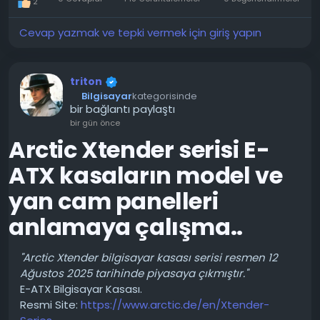
2
ise %17 artırdı. Kare hızlarının ölçülmesi, tek kanallı
modun daha sık ani sıçramalara ve kısa süreli
Cevap yazmak ve tepki vermek için giriş yapın
takılmalara neden olduğunu gösterdi.
Baldur's Gate 3, Dragon Age: The Veilguard ve
triton
Indiana Jones and the Great Circle oyunlarında
Bilgisayar
kategorisinde
önemli bir fark gözlemlenmedi.
bir bağlantı paylaştı
bir gün önce
Sonuçlar, büyük bir 3D önbelleğin tek kanallı bellek
Arctic Xtender serisi E-
bant genişliğinin eksikliğini tamamen telafi ettiği
fikrini şüpheye düşürüyor. İkinci kanalda tasarruf
ATX kasaların model ve
etmenin ortalama FPS üzerinde neredeyse hiçbir
yan cam panelleri
etkisi yok, ancak bellek yoğun oyunlarda akıcılığı
önemli ölçüde düşürebiliyor.
''
anlamaya çalışma..
Alıntıdır:
''Arctic Xtender bilgisayar kasası serisi resmen 12
https://www.pcgameshardware.de/Ryzen-7-
Ağustos 2025 tarihinde piyasaya çıkmıştır.''
7700X3D-CPU-285809/Specials/Single-Channel-
E-ATX Bilgisayar Kasası.
RAM-Benchmark-Performance-1550320/
Resmi Site:
https://www.arctic.de/en/Xtender-