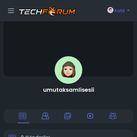
Katıl
umutaksamlisesii