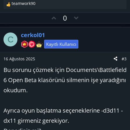
teamwork90
T
e
O
D
0
p
y
o
k
l
w
i
cerkol01
l
a
n
C
e
v
Kayıtlı Kullanıcı
r
o
:
t
16 Ağustos 2025
#3
e
Bu sorunu çözmek için Documents\Battlefield
6 Open Beta klasörünü silmenin işe yaradığını
okudum.
Ayrıca oyun başlatma seçeneklerine -d3d11 -
dx11 girmeniz gerekiyor.