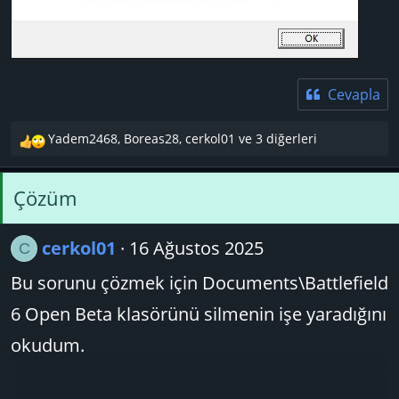
Cevapla
Yadem2468
,
Boreas28
,
cerkol01
ve 3 diğerleri
T
e
p
Çözüm
k
i
l
cerkol01
16 Ağustos 2025
C
e
r
Bu sorunu çözmek için Documents\Battlefield
:
6 Open Beta klasörünü silmenin işe yaradığını
okudum.