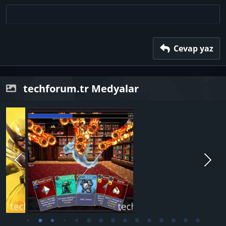
18
Tahoma
22
Times New Roman
26
Trebuchet MS
Verdana
Cevap yaz
techforum.tr Medyalar