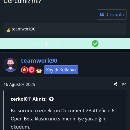
Denediniz mi?
Cevapla
teamwork90
T
e
O
D
Ç
1
p
y
o
ö
k
l
w
z
i
teamwork90
l
a
n
ü
e
v
m
Kayıtlı Kullanıcı
r
o
:
t
16 Ağustos 2025
#4
e
cerkol01' Alıntı:
Bu sorunu çözmek için Documents\Battlefield 6
Open Beta klasörünü silmenin işe yaradığını
okudum.