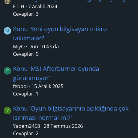
F.T.H
7 Aralık 2024
Cevaplar: 3
Konu 'Yeni oyun bilgisayarı mikro
M
takılmalar?'
MiyO
Dün 10:43 da
Cevaplar: 0
Konu 'MSI Afterburner oyunda
F
görünmüyor'
febboi
15 Aralık 2025
Cevaplar: 1
Konu 'Oyun bilgisayarının açıldığında çok
Y
ısınması normal mi?'
Yadem2468
28 Temmuz 2026
Cevaplar: 2