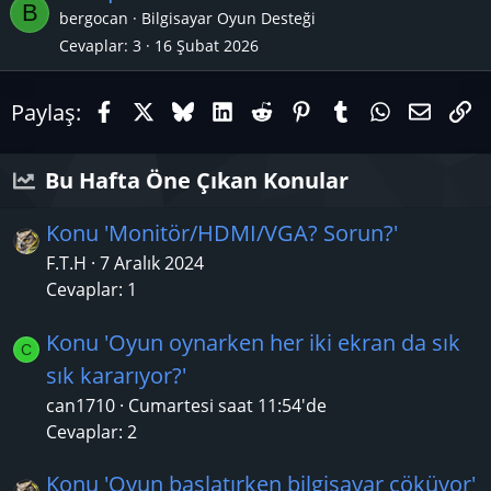
B
bergocan
Bilgisayar Oyun Desteği
Cevaplar
3
16 Şubat 2026
r
Facebook
X (Twitter)
Bluesky
LinkedIn
Reddit
Pinterest
Tumblr
WhatsAp
E-pos
Li
Paylaş:
Bu Hafta Öne Çıkan Konular
Konu 'Monitör/HDMI/VGA? Sorun?'
F.T.H
7 Aralık 2024
Cevaplar: 1
Konu 'Oyun oynarken her iki ekran da sık
C
sık kararıyor?'
can1710
Cumartesi saat 11:54'de
Cevaplar: 2
Konu 'Oyun başlatırken bilgisayar çöküyor'