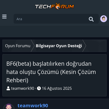
Oyun Forumu
Bilgisayar Oyun Desteği
BF6(beta) başlatılırken doğrudan
hata oluştu Çözümü (Kesin Çözüm
Rehberi)
K
B
teamwork90
16 Ağustos 2025
o
a
n
ş
teamwork90
u
l