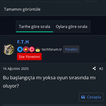
Ayrıca oyun başlatma seçeneklerine -d3d11 -
Tamamını görüntüle
dx11 girmeniz gerekiyor.
Denediniz mi?
Tarihe göre sırala
Oylara göre sırala
F.T.H
Yönetici
techforum.tr
Site Yönetimi
16 Ağustos 2025
#2
Bu başlangıçta mı yoksa oyun sırasında mı
oluyor?
Cevapla