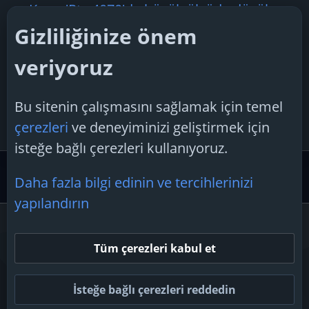
Konu 'Rtx 4070'de büyük ölçüde düşük
performans (2026 Güncel)'
Gizliliğinize önem
cukurova
17 Mart 2025
veriyoruz
Cevaplar: 1
Konu 'Bilgisayardan cızırtı sesi geliyor?'
Bu sitenin çalışmasını sağlamak için temel
C
Cevahir
4 Temmuz 2026
çerezleri
ve deneyiminizi geliştirmek için
Cevaplar: 2
isteğe bağlı çerezleri kullanıyoruz.
Oyun Forumu
Bilgisayar Oyun Desteği
Daha fazla bilgi edinin ve tercihlerinizi
yapılandırın
Çerezler
Tüm çerezleri kabul et
Bize ulaşın
Şartlar ve kurallar
Gizlilik politikası
Yardım
Ana sayfa
R
S
İsteğe bağlı çerezleri reddedin
S
Topluluk platform by TechForumTR