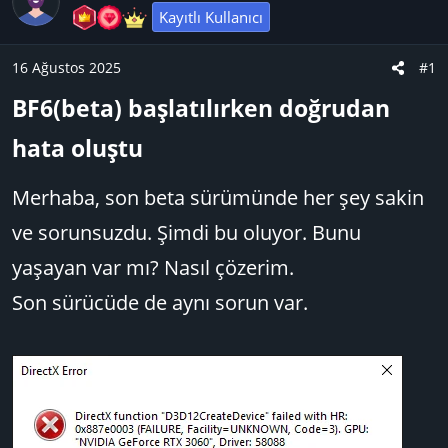
y
a
Kayıtlı Kullanıcı
u
n
B
g
16 Ağustos 2025
#1
a
ı
BF6(beta) başlatılırken doğrudan
ş
ç
l
t
hata oluştu​
a
a
t
r
Merhaba, son beta sürümünde her şey sakin
a
i
n
h
ve sorunsuzdu. Şimdi bu oluyor. Bunu
i
yaşayan var mı? Nasıl çözerim.
Son sürücüde de aynı sorun var.