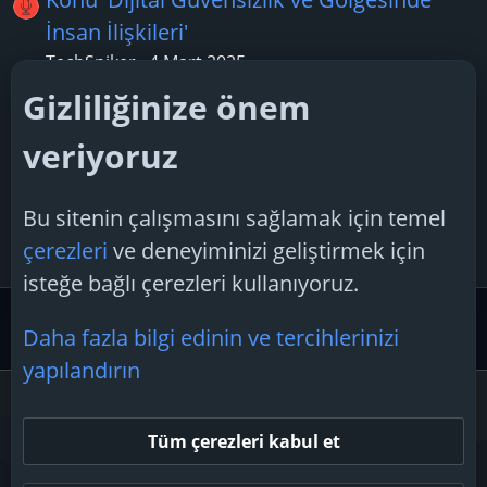
İnsan İlişkileri'
TechSpiker
4 Mart 2025
Cevaplar: 0
Gizliliğinize önem
Konu 'Apple, en son iOS 18.3 beta
veriyoruz
sürümündeki haberler için bildirim
özetlerini duraklatıyor'
Bu sitenin çalışmasını sağlamak için temel
Boreas28
17 Ocak 2025
çerezleri
ve deneyiminizi geliştirmek için
Cevaplar: 3
isteğe bağlı çerezleri kullanıyoruz.
Güvenlik Merkezi ve Teknoloji Gündemi
Teknoloji Hab
Daha fazla bilgi edinin ve tercihlerinizi
yapılandırın
Çerezler
Tüm çerezleri kabul et
Bize ulaşın
Şartlar ve kurallar
Gizlilik politikası
Yardım
Ana sayfa
R