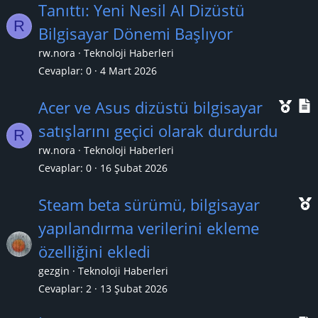
n
Tanıttı: Yeni Nesil AI Dizüstü
R
e
Bilgisayar Dönemi Başlıyor
ç
rw.nora
Teknoloji Haberleri
ı
l
Cevaplar
0
4 Mart 2026
k
Ö
Acer ve Asus dizüstü bilgisayar
a
n
satışlarını geçici olarak durdurdu
n
R
e
rw.nora
Teknoloji Haberleri
ç
Cevaplar
0
16 Şubat 2026
ı
l
Steam beta sürümü, bilgisayar
k
yapılandırma verilerini ekleme
a
özelliğini ekledi
n
ç
gezgin
Teknoloji Haberleri
ı
Cevaplar
2
13 Şubat 2026