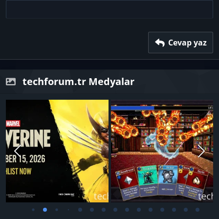
22
Times New Roman
26
Trebuchet MS
Verdana
Cevap yaz
techforum.tr Medyalar