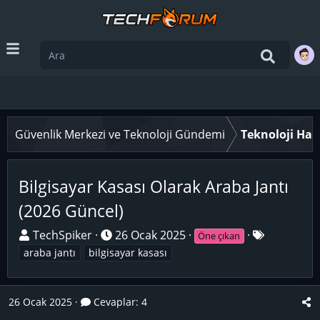
Güvenlik Merkezi ve Teknoloji Gündemi
Teknoloji Hab
Bilgisayar Kasası Olarak Araba Jantı
(2026 Güncel)
K
B
E
TechSpiker
26 Ocak 2025
Öne çıkan
o
a
t
araba jantı
bilgisayar kasası
n
ş
i
u
l
k
26 Ocak 2025
y
Cevaplar: 4
a
e