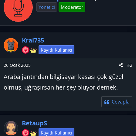
k
a
Yönetici
Moderatör
i
z
l
a
e
r
r
:
Kral735
Kayıtlı Kullanıcı
26 Ocak 2025
#2
Araba jantından bilgisayar kasası çok güzel
olmuş, uğraşırsan her şey oluyor demek.
Cevapla
BetaupS
Kayıtlı Kullanıcı