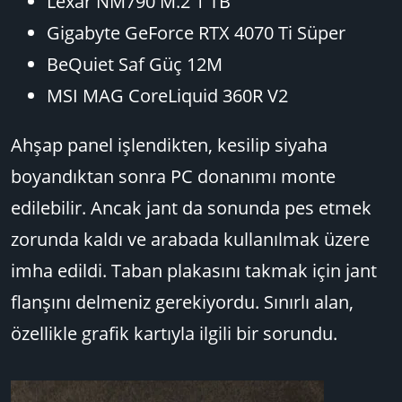
Lexar NM790 M.2 1 TB
Gigabyte GeForce RTX 4070 Ti Süper
BeQuiet Saf Güç 12M
MSI MAG CoreLiquid 360R V2
Ahşap panel işlendikten, kesilip siyaha
boyandıktan sonra PC donanımı monte
edilebilir. Ancak jant da sonunda pes etmek
zorunda kaldı ve arabada kullanılmak üzere
imha edildi. Taban plakasını takmak için jant
flanşını delmeniz gerekiyordu. Sınırlı alan,
özellikle grafik kartıyla ilgili bir sorundu.