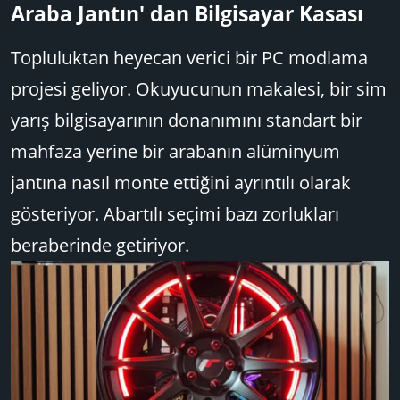
u
n
t
Araba Jantın' dan Bilgisayar Kasası​
B
g
l
a
ı
e
Topluluktan heyecan verici bir PC modlama
ş
ç
r
l
t
projesi geliyor. Okuyucunun makalesi, bir sim
a
a
yarış bilgisayarının donanımını standart bir
t
r
mahfaza yerine bir arabanın alüminyum
a
i
n
h
jantına nasıl monte ettiğini ayrıntılı olarak
i
gösteriyor. Abartılı seçimi bazı zorlukları
beraberinde getiriyor.