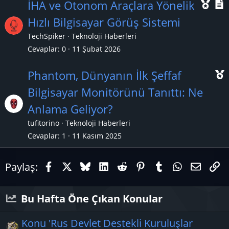
Ö
İHA ve Otonom Araçlara Yönelik
n
Hızlı Bilgisayar Görüş Sistemi
e
TechSpiker
Teknoloji Haberleri
ç
Cevaplar
0
11 Şubat 2026
ı
l
Phantom, Dünyanın İlk Şeffaf
k
Bilgisayar Monitörünü Tanıttı: Ne
a
Anlama Geliyor?
n
ç
tufitorino
Teknoloji Haberleri
ı
Cevaplar
1
11 Kasım 2025
Facebook
X (Twitter)
Bluesky
LinkedIn
Reddit
Pinterest
Tumblr
WhatsAp
E-pos
Li
Paylaş:
Bu Hafta Öne Çıkan Konular
Konu 'Rus Devlet Destekli Kuruluşlar