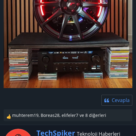
Cevapla
muhterem19
,
Boreas28
,
elifeler7
ve 8 diğerleri
T
e
Y
p
TechSpiker
Teknoloji Haberleri