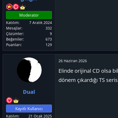
Moderatör
Katılım
7 Aralık 2024
Mesajlar
332
Çözümler
9
Beğeniler
673
Puanları
129
26 Haziran 2026
Elinde orijinal CD olsa b
dönem çıkardığı TS seri
Dual
Kayıtlı Kullanıcı
Katılım
21 Ocak 2025