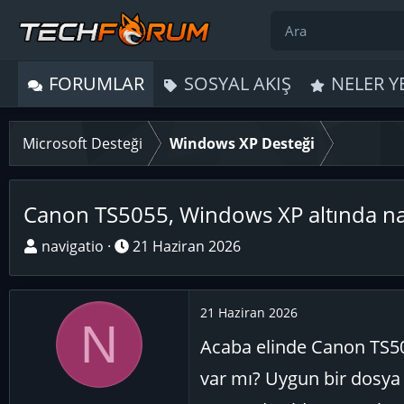
FORUMLAR
SOSYAL AKIŞ
NELER Y
Microsoft Desteği
Windows XP Desteği
Canon TS5055, Windows XP altında nası
K
B
navigatio
21 Haziran 2026
o
a
n
ş
u
l
21 Haziran 2026
N
y
a
Acaba elinde Canon TS50
u
n
B
g
var mı? Uygun bir dosya 
a
ı