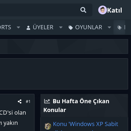
Katıl
ORTS
ÜYELER
OYUNLAR
B
Bu Hafta Öne Çıkan
#1
Konular
CD'si olan
ı yakın
Konu 'Windows XP Sabit