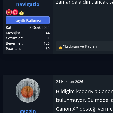
zamanda aldım, ancak sa
navigatio
ş
ç
l
t
a
a
Kayıtlı Kullanıcı
t
r
Katılım
2 Ocak 2025
a
i
Mesajlar
44
n
h
Çözümler
1
i
Beğeniler
126
YErdogan
ve
Kaplan
Puanları
69
T
e
p
k
i
l
e
24 Haziran 2026
r
Bildiğim kadarıyla Cano
:
bulunmuyor. Bu model d
Canon XP desteği vermem
gezgin