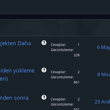
S
çekten Daha
Cevaplar
1
6 May
o
Görüntüleme
228
r
u
S
niden yükleme
Cevaplar
2
8 Nis
o
ri)
Görüntüleme
861
r
u
S
inden sonra
Cevaplar
2
23 Ara
o
Görüntüleme
551