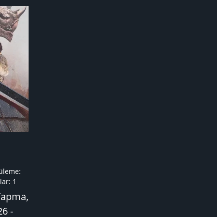
üleme:
ar:
1
Yapma,
6 -