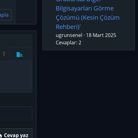
e
Bilgisayarları Görme
apla
Çözümü (Kesin Çözüm
Rehberi)'
ugrunsenel
18 Mart 2025
Cevaplar: 2
azla seçenek…
Kod aç/kapat
Daha fazla seçenek…
Önizleme
Cevap yaz