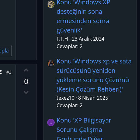
Konu 'Windows XP
n
v
desteğinin sona
o
ermesinden sonra
t
güvenlik'
e
F.T.H
23 Aralık 2024
Cevaplar: 2
apla
Konu 'Windows xp ve sata
O
sürücüsünü yeniden
#3
y
yükleme sorunu Çözümü
0
l
(Kesin Çözüm Rehberi)'
a
D
o
texez10
8 Nisan 2025
w
Cevaplar: 2
n
Konu 'XP Bilgisayar
v
U
o
Sorunu Çalışma
t
Grubunda Diğer