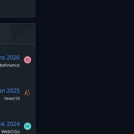
ıs 2026
B
behnance
an 2025
texez10
lık 2024
W
WebCiGo