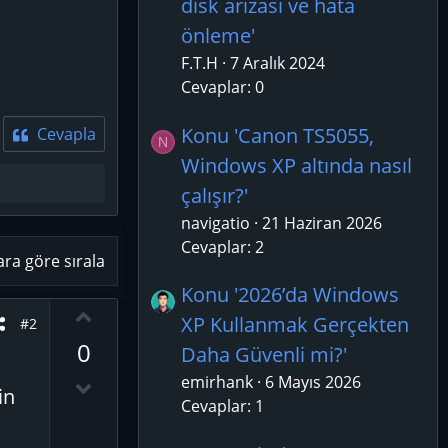
disk arızası ve hata
önleme'
F.T.H
7 Aralık 2024
Cevaplar: 0
Konu 'Canon TS5055,
Cevapla
N
Windows XP altında nasıl
çalışır?'
navigatio
21 Haziran 2026
Cevaplar: 2
ara göre sırala
Konu '2026’da Windows
O
XP Kullanmak Gerçekten
#2
y
0
Daha Güvenli mi?'
l
a
D
emirhank
6 Mayıs 2026
in
o
Cevaplar: 1
w