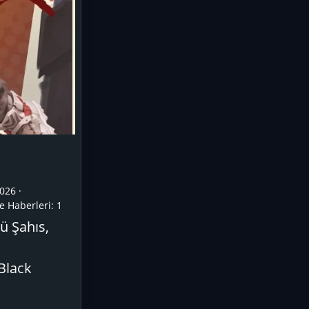
026
e Haberleri:
1
ü Şahıs,
 Black